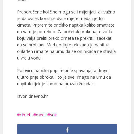
Preporučene količine mogu se i mijenjati, ali važno
je da uvijek koristite dvije mjere meda i jednu
cimeta. Pripremite onoliko napitka koliko smatrate
da vam je potrebno. Za početak prokuhajte vodu
koju valja preliti preko cimeta te prekriti i sačekati
da se prohladi. Med dodajte tek kada je napitak
ohlađen i imajte na umu da se on nikada ne stavlja
u vrelu vodu.
Polovicu napitka popijte prije spavanja, a drugu
ujutro prije obroka. I to je sve! Imajte na umu da
napitak djeluje samo na prazan želudac.
Izvor: dnevno.hr
cimet
med
sok