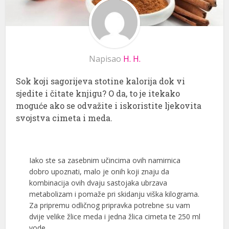
Napisao
H. H.
Sok koji sagorijeva stotine kalorija dok vi
sjedite i čitate knjigu? O da, to je itekako
moguće ako se odvažite i iskoristite ljekovita
svojstva cimeta i meda.
Iako ste sa zasebnim učincima ovih namirnica
dobro upoznati, malo je onih koji znaju da
kombinacija ovih dvaju sastojaka ubrzava
metabolizam i pomaže pri skidanju viška kilograma.
Za pripremu odličnog pripravka potrebne su vam
dvije velike žlice meda i jedna žlica cimeta te 250 ml
vode.