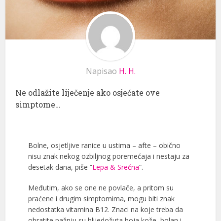
Napisao
H. H.
Ne odlažite liječenje ako osjećate ove
simptome…
Bolne, osjetljive ranice u ustima – afte – obično
nisu znak nekog ozbiljnog poremećaja i nestaju za
desetak dana, piše “
Lepa & Srećna
“.
Međutim, ako se one ne povlače, a pritom su
praćene i drugim simptomima, mogu biti znak
nedostatka vitamina B12. Znaci na koje treba da
obratite pažnju su blijedožuta boja kože, bolan i