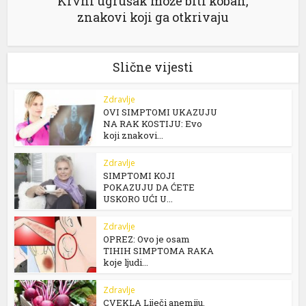
Krvni ugrušak može biti koban,
znakovi koji ga otkrivaju
Slične vijesti
Zdravlje
OVI SIMPTOMI UKAZUJU
NA RAK KOSTIJU: Evo
koji znakovi...
Zdravlje
SIMPTOMI KOJI
POKAZUJU DA ĆETE
USKORO UĆI U...
Zdravlje
OPREZ: Ovo je osam
TIHIH SIMPTOMA RAKA
koje ljudi...
Zdravlje
CVEKLA Liječi anemiju,