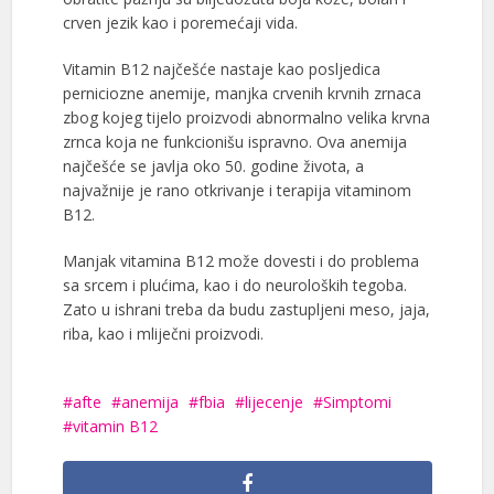
crven jezik kao i poremećaji vida.
Vitamin B12 najčešće nastaje kao posljedica
perniciozne anemije, manjka crvenih krvnih zrnaca
zbog kojeg tijelo proizvodi abnormalno velika krvna
zrnca koja ne funkcionišu ispravno. Ova anemija
najčešće se javlja oko 50. godine života, a
najvažnije je rano otkrivanje i terapija vitaminom
B12.
Manjak vitamina B12 može dovesti i do problema
sa srcem i plućima, kao i do neuroloških tegoba.
Zato u ishrani treba da budu zastupljeni meso, jaja,
riba, kao i mliječni proizvodi.
afte
anemija
fbia
lijecenje
Simptomi
vitamin B12