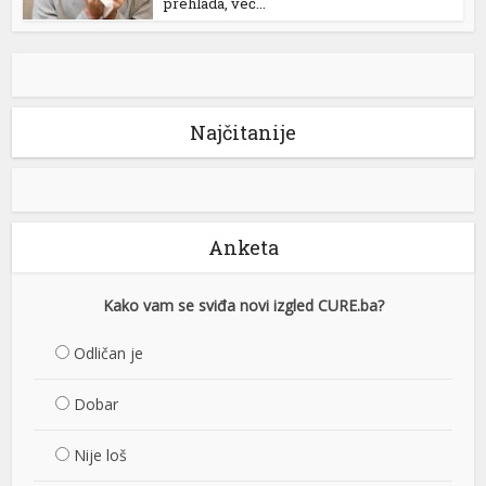
prehlada, već...
Najčitanije
Anketa
Kako vam se sviđa novi izgled CURE.ba?
Odličan je
Dobar
Nije loš