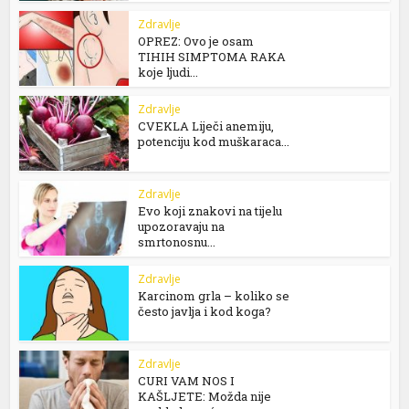
Zdravlje
OPREZ: Ovo je osam
TIHIH SIMPTOMA RAKA
koje ljudi...
Zdravlje
CVEKLA Liječi anemiju,
potenciju kod muškaraca...
Zdravlje
Evo koji znakovi na tijelu
upozoravaju na
smrtonosnu...
Zdravlje
Karcinom grla – koliko se
često javlja i kod koga?
Zdravlje
CURI VAM NOS I
KAŠLJETE: Možda nije