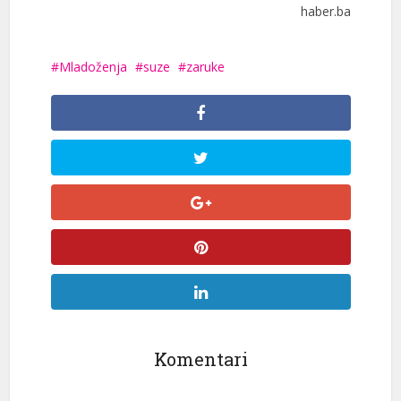
haber.ba
Mladoženja
suze
zaruke
Komentari