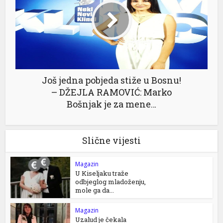
Još jedna pobjeda stiže u Bosnu!
– DŽEJLA RAMOVIĆ: Marko
Bošnjak je za mene…
Slične vijesti
Magazin
U Kiseljaku traže
odbjeglog mladoženju,
mole ga da...
Magazin
Uzalud je čekala