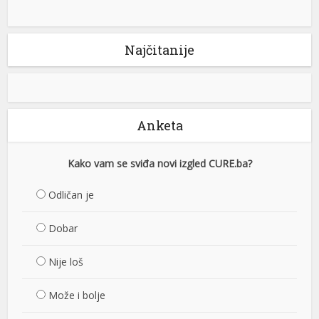
Najčitanije
Anketa
Kako vam se sviđa novi izgled CURE.ba?
Odličan je
Dobar
Nije loš
Može i bolje