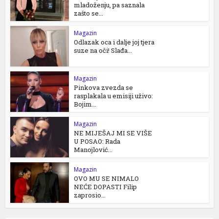
mladoženju, pa saznala
zašto se...
Magazin
Odlazak oca i dalje joj tjera
suze na oči! Slađa...
Magazin
Pinkova zvezda se
rasplakala u emisiji uživo:
Bojim...
Magazin
NE MIJEŠAJ MI SE VIŠE
U POSAO: Rada
Manojlović...
Magazin
OVO MU SE NIMALO
NEĆE DOPASTI Filip
zaprosio...