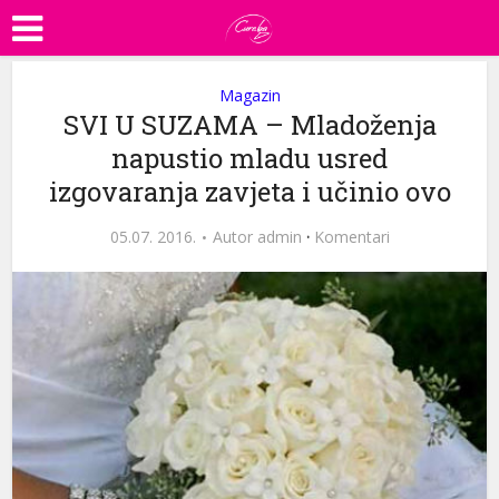
Magazin
SVI U SUZAMA – Mladoženja
napustio mladu usred
izgovaranja zavjeta i učinio ovo
05.07. 2016.
Autor
admin
·
Komentari