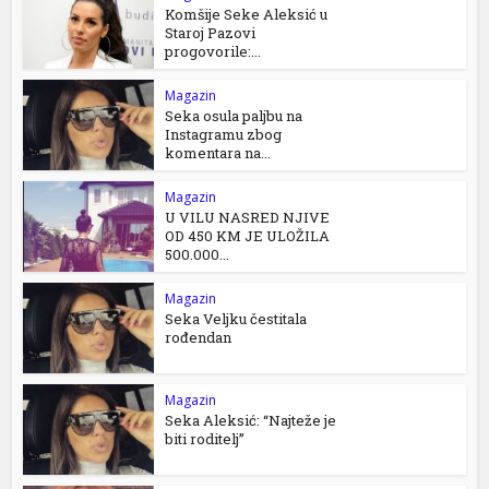
Komšije Seke Aleksić u
Staroj Pazovi
progovorile:...
Magazin
Seka osula paljbu na
Instagramu zbog
komentara na...
Magazin
U VILU NASRED NJIVE
OD 450 KM JE ULOŽILA
500.000...
Magazin
Seka Veljku čestitala
rođendan
Magazin
Seka Aleksić: “Najteže je
biti roditelj”