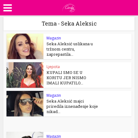
Tema - Seka Aleksic
Magazin
Seka Aleksić uslikana u
tržnom centru,
zaprepastila...
Ljepota
KUPALI SMO SE U
KORITU JER NISMO
IMALI KUPATILO...
Magazin
Seka Aleksić majci
priredila iznenađenje koje
nikad...
Magazin