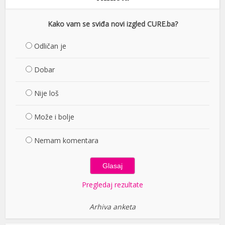
Kako vam se sviđa novi izgled CURE.ba?
Odličan je
Dobar
Nije loš
Može i bolje
Nemam komentara
Pregledaj rezultate
Arhiva anketa