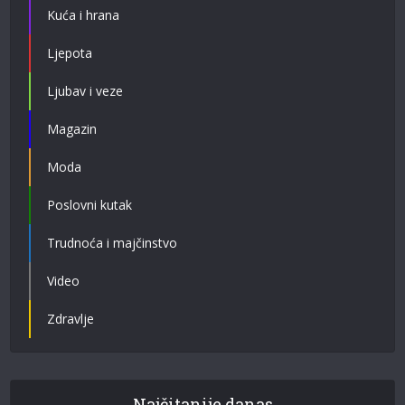
Kuća i hrana
Ljepota
Ljubav i veze
Magazin
Moda
Poslovni kutak
Trudnoća i majčinstvo
Video
Zdravlje
Najčitanije danas