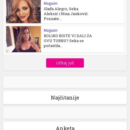
Magazin
Slađa Alegro, Seka
Aleksić i Nina Janković:
Poznate...
Magazin
KOLIKO BISTE VI DALI ZA
OVU TORBU? Seka se
počastila...
Učitaj još
Najčitanije
Anketa