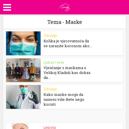
Tema - Maske
Zdravlje
Kolika je vjerovatnoća da
se zarazite koronom ako...
Ljubav i veze
Vjenčanje s maskama u
Velikoj Kladuši kao dokaz
da...
Zdravlje
Kako maske mogu da
nanesu više štete nego
koristi
Ljepota