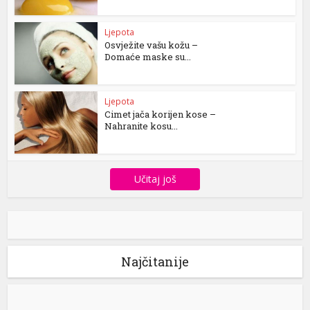
Ljepota
Osvježite vašu kožu –
Domaće maske su...
Ljepota
Cimet jača korijen kose –
Nahranite kosu...
Učitaj još
Najčitanije