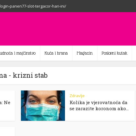
-login-panen77-slot-tergacor-hari-ini/
rudnoća i majčinstvo
Kuća i hrana
Magazin
Poslovni kutak
a - krizni stab
Zdravlje
a: Ne
Kolika je vjerovatnoća da
se zarazite koronom ako...