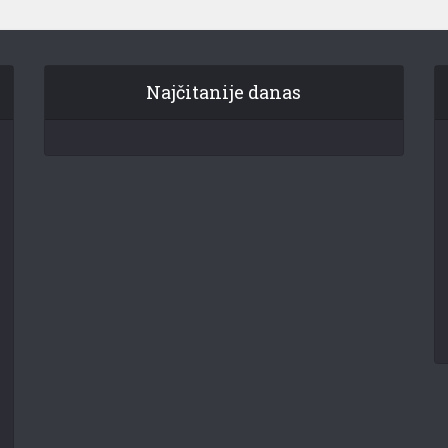
Najčitanije danas