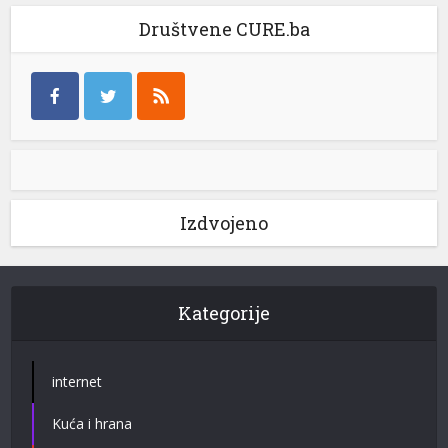
Društvene CURE.ba
Izdvojeno
Kategorije
internet
Kuća i hrana