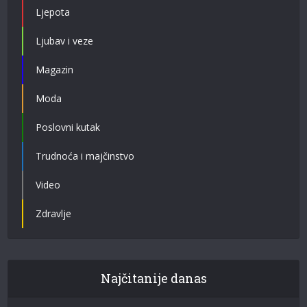
Ljepota
Ljubav i veze
Magazin
Moda
Poslovni kutak
Trudnoća i majčinstvo
Video
Zdravlje
Najčitanije danas