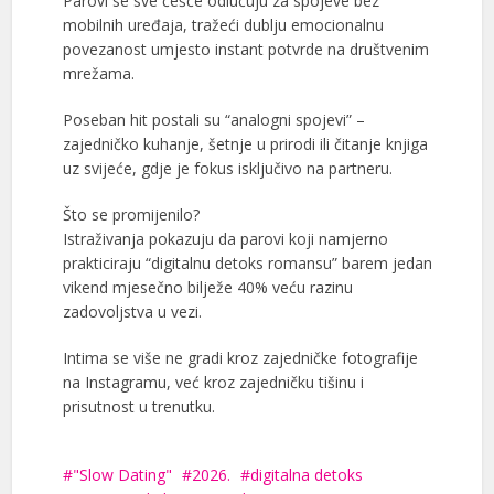
Parovi se sve češće odlučuju za spojeve bez
mobilnih uređaja, tražeći dublju emocionalnu
povezanost umjesto instant potvrde na društvenim
mrežama.
Poseban hit postali su “analogni spojevi” –
zajedničko kuhanje, šetnje u prirodi ili čitanje knjiga
uz svijeće, gdje je fokus isključivo na partneru.
Što se promijenilo?
Istraživanja pokazuju da parovi koji namjerno
prakticiraju “digitalnu detoks romansu” barem jedan
vikend mjesečno bilježe 40% veću razinu
zadovoljstva u vezi.
Intima se više ne gradi kroz zajedničke fotografije
na Instagramu, već kroz zajedničku tišinu i
prisutnost u trenutku.
"Slow Dating"
2026.
digitalna detoks