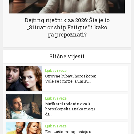
Dejting riječnik za 2026: Šta je to
„Situationship Fatigue“ i kako
ga prepoznati?
Slične vijesti
Ljubav i veze
Otrovne ljubavi horoskopa:
Vole se i mrze, a umiru...
Ljubav i veze
Muškarci rođeni u ova 3
horoskopska znaka mogu
da...
Ljubav i veze
Evo zašto mnogi ostaju u