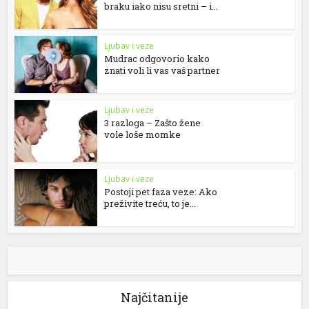
braku iako nisu sretni – i...
Ljubav i veze
Mudrac odgovorio kako
znati voli li vas vaš partner
Ljubav i veze
3 razloga – Zašto žene
vole loše momke
Ljubav i veze
Postoji pet faza veze: Ako
preživite treću, to je...
Najčitanije