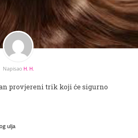
Napisao
H. H.
dan provjereni trik koji će sigurno
og ulja
.