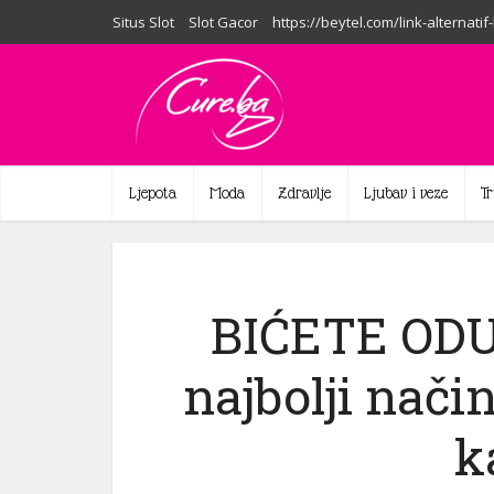
Situs Slot
Slot Gacor
https://beytel.com/link-alternatif
Ljepota
Moda
Zdravlje
Ljubav i veze
T
BIĆETE ODU
najbolji nači
k