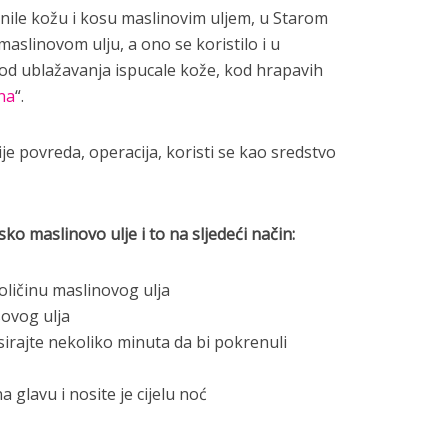
nile kožu i kosu maslinovim uljem, u Starom
maslinovom ulju, a ono se koristilo i u
kod ublažavanja ispucale kože, kod hrapavih
na
“.
ije povreda, operacija, koristi se kao sredstvo
ko maslinovo ulje i to na sljedeći način:
ličinu maslinovog ulja
sovog ulja
sirajte nekoliko minuta da bi pokrenuli
a glavu i nosite je cijelu noć