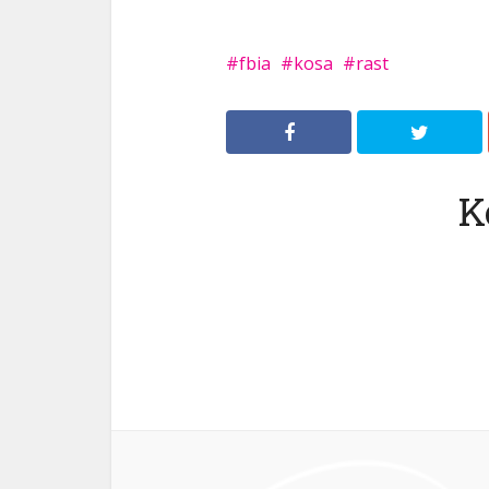
fbia
kosa
rast
K