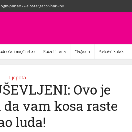
-login-panen77-slot-tergacor-hari-ini/
rudnoća i majčinstvo
Kuća i hrana
Magazin
Poslovni kutak
Ljepota
ŠEVLJENI: Ovo je
n da vam kosa raste
ao luda!