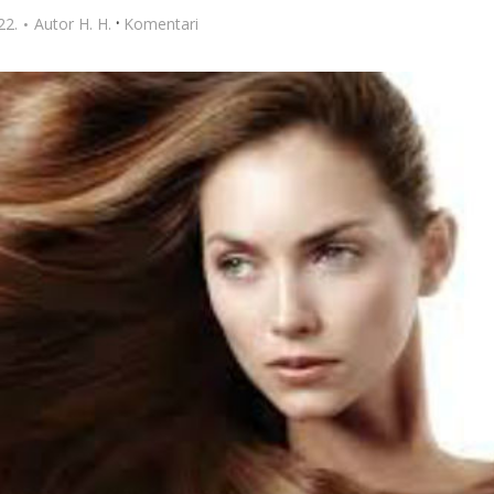
·
22.
Autor
H. H.
Komentari