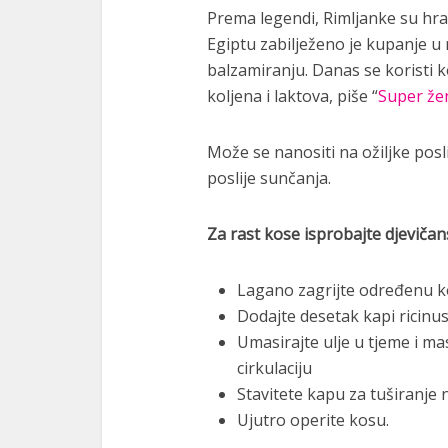
Prema legendi, Rimljanke su hra
Egiptu zabilježeno je kupanje u 
balzamiranju. Danas se koristi 
koljena i laktova, piše “
Super že
Može se nanositi na ožiljke posl
poslije sunčanja.
Za rast kose isprobajte djevičans
Lagano zagrijte određenu ko
Dodajte desetak kapi ricinu
Umasirajte ulje u tjeme i ma
cirkulaciju
Stavitete kapu za tuširanje n
Ujutro operite kosu.