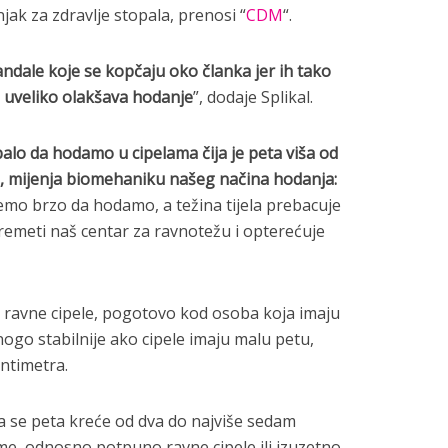
čnjak za
zdravlje stopala, prenosi “
CDM
“.
andale koje se kopčaju oko članka jer ih tako
m uveliko olakšava hodanje
”, dodaje Splikal.
alo da hodamo u cipelama čija je peta viša od
e, mijenja biomehaniku našeg načina hodanja:
mo brzo da hodamo, a težina tijela prebacuje
 remeti naš centar za ravnotežu i opterećuje
 ravne cipele, pogotovo kod osoba koja imaju
nogo stabilnije ako cipele imaju malu petu,
entimetra.
čija se peta kreće od dva do najviše sedam
eme, odnosno potpuno ravne cipele ili izuzetno