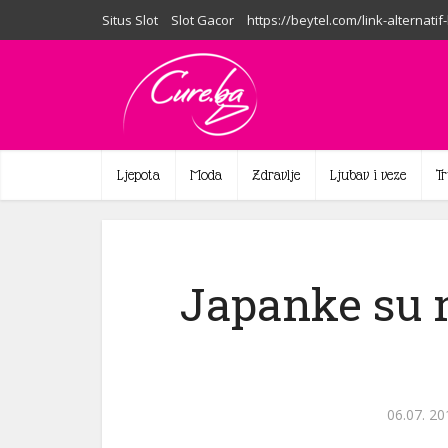
Situs Slot
Slot Gacor
https://beytel.com/link-alternatif
Ljepota
Moda
Zdravlje
Ljubav i veze
T
Japanke su n
06.07. 20