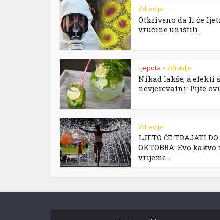
Zdravlje
Otkriveno da li će lje
vrućine uništiti...
Ljepota
Zdravlje
•
Nikad lakše, a efekti 
nevjerovatni: Pijte ovu.
Zdravlje
LJETO ĆE TRAJATI DO
OKTOBRA: Evo kakvo 
vrijeme...