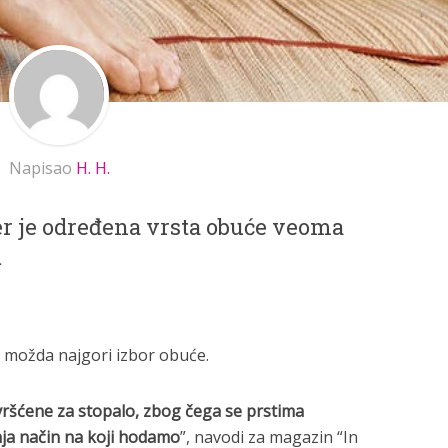
Napisao
H. H.
 jer je određena vrsta obuće veoma
.
 možda najgori izbor obuće.
vršćene za stopalo, zbog čega se prstima
nja način na koji hodamo
”, navodi za magazin “In