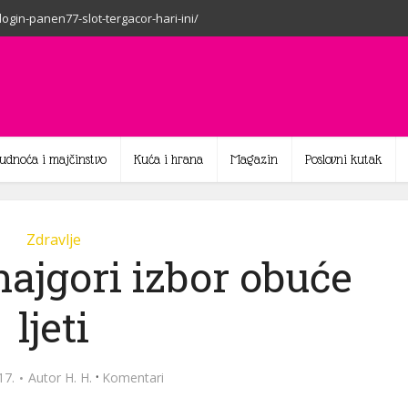
-login-panen77-slot-tergacor-hari-ini/
rudnoća i majčinstvo
Kuća i hrana
Magazin
Poslovni kutak
Zdravlje
ajgori izbor obuće
ljeti
·
17.
Autor
H. H.
Komentari