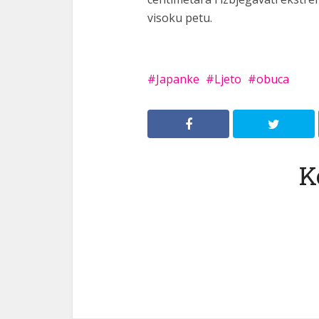
visoku petu.
Japanke
Ljeto
obuca
K