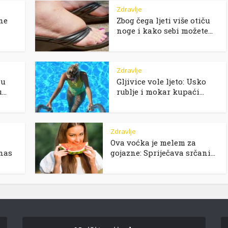
Zdravlje
tne
Zbog čega ljeti više otiču
noge i kako sebi možete...
Zdravlje
su
Gljivice vole ljeto: Usko
..
rublje i mokar kupaći...
Zdravlje
Ova voćka je melem za
nas
gojazne: Spriječava srčani...