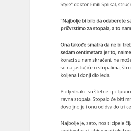
Style” doktor Emili Splikal, stru
“
Najbolje bi bilo da odaberete s
pričvrstimo za stopala, a to na
Ona takođe smatra da ne bi treb
sedam centimetara jer to, naim
koraci su nam skraćeni, ne može
se na jastučiće u stopalima, što
koljena i donji dio leđa.
Podjednako su štetne i potpuno
ravna stopala. Stopalo će biti m
dovoljno je i onu od dva do tri c
Najbolje je, zato, nositi cipele 
centimetara i izbjegavati ekstr