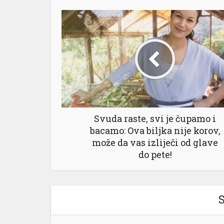
Svuda raste, svi je čupamo i
bacamo: Ova biljka nije korov,
može da vas izliječi od glave
do pete!
S