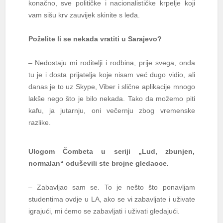
konačno, sve političke i nacionalističke krpelje koji
vam sišu krv zauvijek skinite s leđa.
Poželite li se nekada vratiti u Sarajevo?
– Nedostaju mi roditelji i rodbina, prije svega, onda
tu je i dosta prijatelja koje nisam već dugo vidio, ali
danas je to uz Skype, Viber i slične aplikacije mnogo
lakše nego što je bilo nekada. Tako da možemo piti
kafu, ja jutarnju, oni večernju zbog vremenske
razlike.
Ulogom Čombeta u seriji „Lud, zbunjen,
normalan“ oduševili ste brojne gledaoce.
– Zabavljao sam se. To je nešto što ponavljam
studentima ovdje u LA, ako se vi zabavljate i uživate
igrajući, mi ćemo se zabavljati i uživati gledajući.