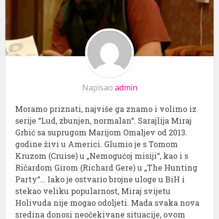
Napisao
admin
Moramo priznati, najviše ga znamo i volimo iz
serije “Lud, zbunjen, normalan“. Sarajlija Miraj
Grbić sa suprugom Marijom Omaljev od 2013.
godine živi u Americi. Glumio je s Tomom
Kruzom (Cruise) u „Nemogućoj misiji“, kao i s
Ričardom Girom (Richard Gere) u „The Hunting
Party“… Iako je ostvario brojne uloge u BiH i
stekao veliku popularnost, Miraj svijetu
Holivuda nije mogao odoljeti. Mada svaka nova
sredina donosi neočekivane situacije, ovom