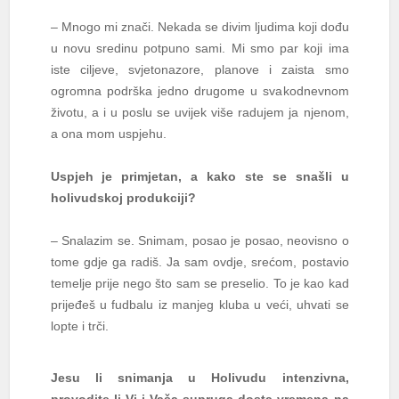
– Mnogo mi znači. Nekada se divim ljudima koji dođu
u novu sredinu potpuno sami. Mi smo par koji ima
iste ciljeve, svjetonazore, planove i zaista smo
ogromna podrška jedno drugome u svakodnevnom
životu, a i u poslu se uvijek više radujem ja njenom,
a ona mom uspjehu.
Uspjeh je primjetan, a kako ste se snašli u
holivudskoj produkciji?
– Snalazim se. Snimam, posao je posao, neovisno o
tome gdje ga radiš. Ja sam ovdje, srećom, postavio
temelje prije nego što sam se preselio. To je kao kad
prijeđeš u fudbalu iz manjeg kluba u veći, uhvati se
lopte i trči.
Jesu li snimanja u Holivudu intenzivna,