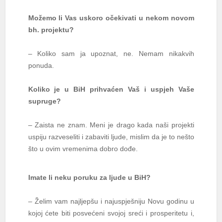
Možemo li Vas uskoro očekivati u nekom novom
bh. projektu?
– Koliko sam ja upoznat, ne. Nemam nikakvih
ponuda.
Koliko je u BiH prihvaćen Vaš i uspjeh Vaše
supruge?
– Zaista ne znam. Meni je drago kada naši projekti
uspiju razveseliti i zabaviti ljude, mislim da je to nešto
što u ovim vremenima dobro dođe.
Imate li neku poruku za ljude u BiH?
– Želim vam najljepšu i najuspješniju Novu godinu u
kojoj ćete biti posvećeni svojoj sreći i prosperitetu i,