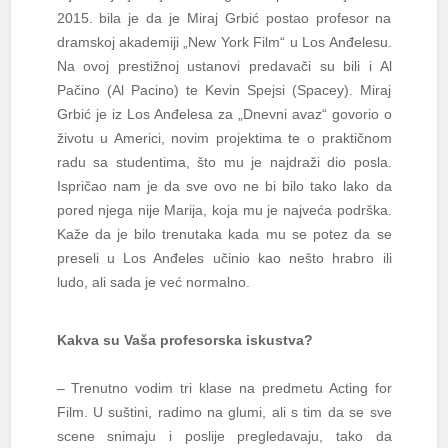
2015. bila je da je Miraj Grbić postao profesor na
dramskoj akademiji „New York Film“ u Los Anđelesu.
Na ovoj prestižnoj ustanovi predavači su bili i Al
Pačino (Al Pacino) te Kevin Spejsi (Spacey). Miraj
Grbić je iz Los Anđelesa za „Dnevni avaz“ govorio o
životu u Americi, novim projektima te o praktičnom
radu sa studentima, što mu je najdraži dio posla.
Ispričao nam je da sve ovo ne bi bilo tako lako da
pored njega nije Marija, koja mu je najveća podrška.
Kaže da je bilo trenutaka kada mu se potez da se
preseli u Los Anđeles učinio kao nešto hrabro ili
ludo, ali sada je već normalno.
Kakva su Vaša profesorska iskustva?
– Trenutno vodim tri klase na predmetu Acting for
Film. U suštini, radimo na glumi, ali s tim da se sve
scene snimaju i poslije pregledavaju, tako da