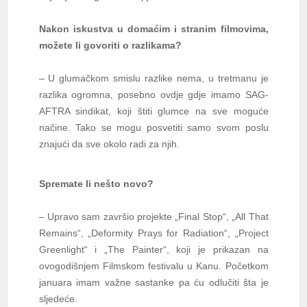
Nakon iskustva u domaćim i stranim filmovima,
možete li govoriti o razlikama?
– U glumačkom smislu razlike nema, u tretmanu je
razlika ogromna, posebno ovdje gdje imamo SAG-
AFTRA sindikat, koji štiti glumce na sve moguće
načine. Tako se mogu posvetiti samo svom poslu
znajući da sve okolo radi za njih.
Spremate li nešto novo?
– Upravo sam završio projekte „Final Stop“, „All That
Remains“, „Deformity Prays for Radiation“, „Project
Greenlight“ i „The Painter“, koji je prikazan na
ovogodišnjem Filmskom festivalu u Kanu. Početkom
januara imam važne sastanke pa ću odlučiti šta je
sljedeće.