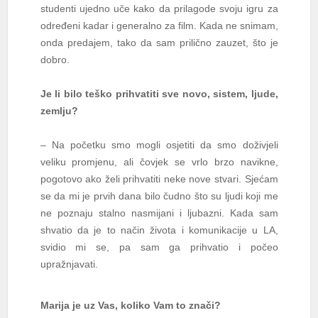
studenti ujedno uče kako da prilagode svoju igru za
određeni kadar i generalno za film. Kada ne snimam,
onda predajem, tako da sam prilično zauzet, što je
dobro.
Je li bilo teško prihvatiti sve novo, sistem, ljude,
zemlju?
– Na početku smo mogli osjetiti da smo doživjeli
veliku promjenu, ali čovjek se vrlo brzo navikne,
pogotovo ako želi prihvatiti neke nove stvari. Sjećam
se da mi je prvih dana bilo čudno što su ljudi koji me
ne poznaju stalno nasmijani i ljubazni. Kada sam
shvatio da je to način života i komunikacije u LA,
svidio mi se, pa sam ga prihvatio i počeo
upražnjavati.
Marija je uz Vas, koliko Vam to znači?