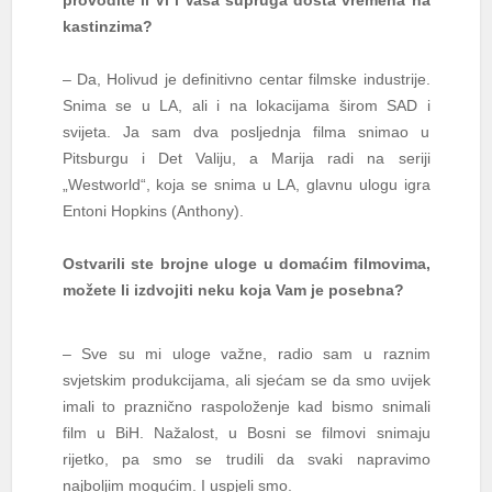
provodite li Vi i Vaša supruga dosta vremena na
kastinzima?
– Da, Holivud je definitivno centar filmske industrije.
Snima se u LA, ali i na lokacijama širom SAD i
svijeta. Ja sam dva posljednja filma snimao u
Pitsburgu i Det Valiju, a Marija radi na seriji
„Westworld“, koja se snima u LA, glavnu ulogu igra
Entoni Hopkins (Anthony).
Ostvarili ste brojne uloge u domaćim filmovima,
možete li izdvojiti neku koja Vam je posebna?
– Sve su mi uloge važne, radio sam u raznim
svjetskim produkcijama, ali sjećam se da smo uvijek
imali to praznično raspoloženje kad bismo snimali
film u BiH. Nažalost, u Bosni se filmovi snimaju
rijetko, pa smo se trudili da svaki napravimo
najboljim mogućim. I uspjeli smo.