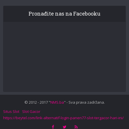
Pronađite nas na Facebooku
© 2012 - 2017 "
NMS.ba
" - Sva prava zadržana.
Situs Slot
Slot Gacor
https://beytel.com/link-alternatif-login-panen77-slot-tergacor-hari-ini/