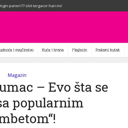
-login-panen77-slot-tergacor-hari-ini/
rudnoća i majčinstvo
Kuća i hrana
Magazin
Poslovni kutak
Magazin
lumac – Evo šta se
sa popularnim
mbetom“!