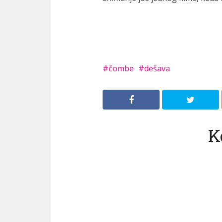
čombe
dešava
K