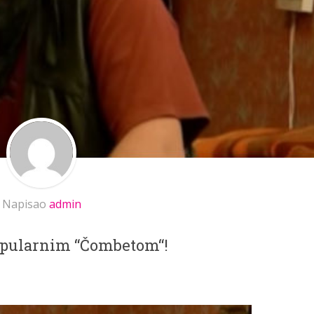
Napisao
admin
popularnim “Čombetom“!