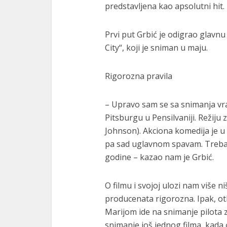
predstavljena kao apsolutni hit.
Prvi put Grbić je odigrao glavn
City“, koji je sniman u maju.
Rigorozna pravila
– Upravo sam se sa snimanja vra
Pitsburgu u Pensilvaniji. Režiju
Johnson). Akciona komedija je u p
pa sad uglavnom spavam. Trebao 
godine – kazao nam je Grbić.
O filmu i svojoj ulozi nam više n
producenata rigorozna. Ipak, ot
Marijom ide na snimanje pilota 
snimanje još jednog filma, kada će