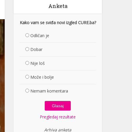
Anketa
Kako vam se sviđa novi izgled CURE.ba?
Odličan je
Dobar
Nije loš
Može i bolje
Nemam komentara
Pregledaj rezultate
Arhiva anketa