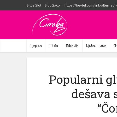
Situs Slot
Slot Gacor
https://beytel.com/link-alternatif
Ljepota
Moda
Zdravlje
Ljubav i veze
T
Popularni g
dešava 
“Čo