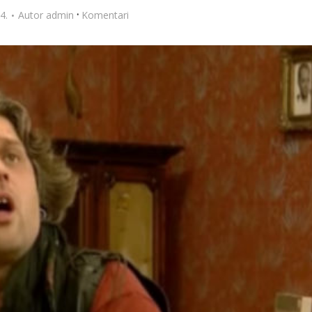
·
4.
Autor
admin
Komentari