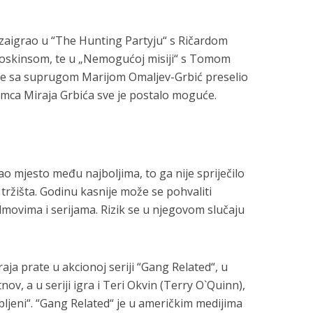
zaigrao u “The Hunting Partyju“ s Ričardom
Hoskinsom, te u „Nemogućoj misiji“ s Tomom
se sa suprugom Marijom Omaljev-Grbić preselio
mca Miraja Grbića sve je postalo moguće.
o mjesto među najboljima, to ga nije spriječilo
tržišta. Godinu kasnije može se pohvaliti
movima i serijama. Rizik se u njegovom slučaju
aja prate u akcionoj seriji “Gang Related“, u
nov, a u seriji igra i Teri Okvin (Terry O`Quinn),
ubljeni“. “Gang Related“ je u američkim medijima