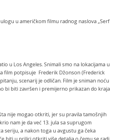
u ulogu u američkom filmu radnog naslova „Serf
tio u Los Angeles. Snimali smo na lokacijama u
 za film potpisuje Frederik Džonson (Frederick
itanju, scenarij je odličan. Film je sniman noću
bi biti završen i premijerno prikazan do kraja
išta nije mogao otkriti, jer su pravila tamošnjih
krio nam je da već 13. jula sa suprugom
za seriju, a nakon toga u avgustu ga čeka
 biti u prilici otkriti više detalja o čemu se radi.