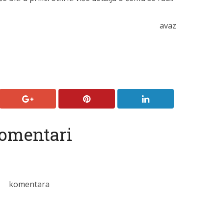
avaz
omentari
komentara