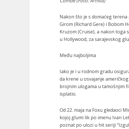
Čombe (Foto: Arhiva)
Nakon što je s domaćeg terena 
Girom (Richard Gere) i Bobom 
Kruzom (Cruise), a nakon toga 
u Hollywood, za sarajevskog glu
Među najboljima
Iako je i u rodnom gradu osigura
da krene u osvajanje američkog 
brojnim ulogama u tamošnjim fil
isplatio.
Od 22. maja na Foxu gledaoci Mir
kojoj glumi lik po imenu Ivan Let
poznat po ulozi u hit seriji “Izg