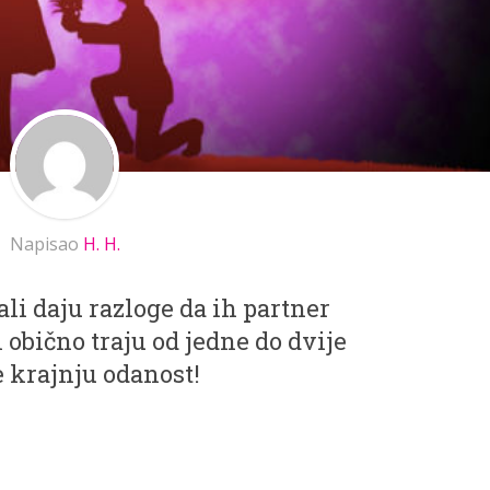
Napisao
H. H.
 ali daju razloge da ih partner
 obično traju od jedne do dvije
e krajnju odanost!