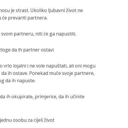
su je strast. Ukoliko ljubavni život ne
 će prevariti partnera.
 svom partneru, niti će ga napustiti.
azloge da ih partner ostavi
vrlo lojalni i ne vole napuštati, ali oni mogu
ji da ih ostave. Ponekad muče svoje partnere,
og da ih napuste.
 da ih okupirate, primjerice, da ih učinite
jednu osobu za cijeli život