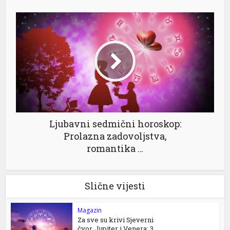
Ljubavni sedmični horoskop:
Prolazna zadovoljstva,
romantika …
Slične vijesti
Magazin
Za sve su krivi Sjeverni
čvor, Jupiter i Venera: 3...