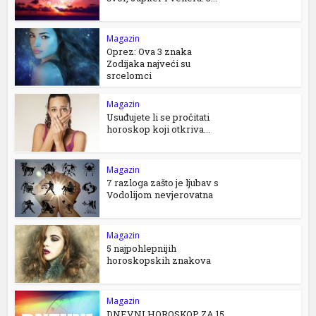
Magazin
Oprez: Ova 3 znaka
Zodijaka najveći su
srcelomci
Magazin
Usuđujete li se pročitati
horoskop koji otkriva...
Magazin
7 razloga zašto je ljubav s
Vodolijom nevjerovatna
Magazin
5 najpohlepnijih
horoskopskih znakova
Magazin
DNEVNI HOROSKOP ZA 15.