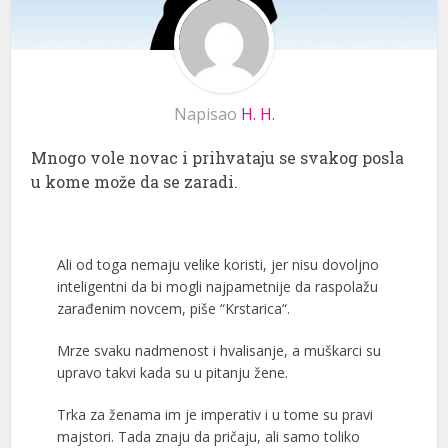
Napisao
H. H.
Mnogo vole novac i prihvataju se svakog posla
u kome može da se zaradi.
Ali od toga nemaju velike koristi, jer nisu dovoljno
inteligentni da bi mogli najpametnije da raspolažu
zarađenim novcem, piše “Krstarica“.
Mrze svaku nadmenost i hvalisanje, a muškarci su
upravo takvi kada su u pitanju žene.
Trka za ženama im je imperativ i u tome su pravi
majstori. Tada znaju da pričaju, ali samo toliko