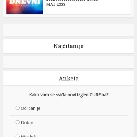
MAJ 2023.
Najčitanije
Anketa
Kako vam se sviđa novi izgled CURE.ba?
Odličan je
Dobar
Nije loš