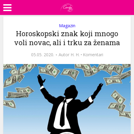
Magazin
Horoskopski znak koji mnogo
voli novac, ali i trku za ženama
05.05. 2020.
Autor
H. H.
·
Komentari