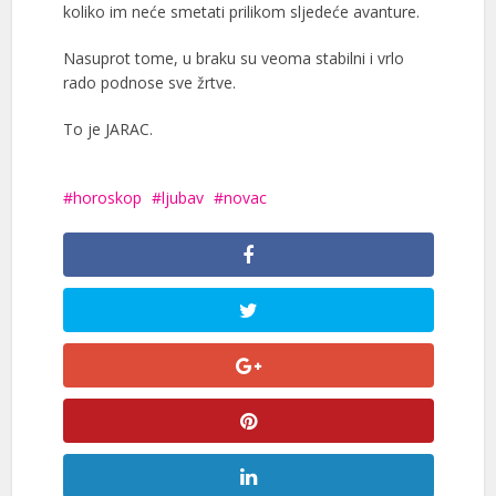
koliko im neće smetati prilikom sljedeće avanture.
Nasuprot tome, u braku su veoma stabilni i vrlo
rado podnose sve žrtve.
To je JARAC.
horoskop
ljubav
novac