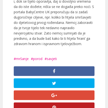
i, dok se tijelo oporavlja, daj si dovoljno vremena
da do iste dođete; ništa se ne događa preko noći. S
portala BabyCentre UK preporučuju da si zadaš
dugoročnije ciljeve, npr. koliko bi htjela smršavjeti
do djetetovog prvog rođendana. Nemoj zaboraviti
da je tvoje tijelo tek nedavno napravilo
nevjerojatnu stvar. Zato nemoj sumnjati da je
predivno, a da bude baš kako bi ti htjela ‘hrani’ ga
zdravom hranom i ispravnom tjelovježbom.
mršanje
porod
savjeti