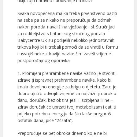
uključuju naravno i dobivanje na kilaži.
Svaka novopečena majka treba prvenstveno paziti
na sebe pa se nikako ne preporučuje da odmah
nakon poroda ‘navališ’ na vježbanje i sl. Stručnjaci
za roditeljstvo s britanskog stručnog portala
Babycentre UK su podijelili nekoliko jednostavnih
trikova koji bi ti trebali pomoći da se vratiš u formu
i usvojiš neke zdravije navike čim završi vrijeme
postporođajnog oporavka.
1. Promijeni prehrambene navike Važno je stvoriti
zdrave (i ispravne) prehrambene navike, kako bi
imala dovoljno energije za brigu o djetetu. Zato je
dobro ujutro odvojiti vrijeme za najvažniji obrok u
danu, doručak, bez obzira jesi li iscrpljena ili ne –
zdrav doručak će ubrzati tvoj metabolizam i dati ti
prijeko potrebnu energiju da što lakše preguraš
ostatak dana, piše “24sata“,
Preporučuje se pet obroka dnevno koje ne bi