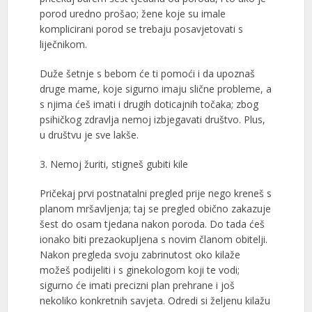
porod uredno prošao; žene koje su imale
komplicirani porod se trebaju posavjetovati s
liječnikom.
Duže šetnje s bebom će ti pomoći i da upoznaš
druge mame, koje sigurno imaju slične probleme, a
s njima ćeš imati i drugih doticajnih točaka; zbog
psihičkog zdravlja nemoj izbjegavati društvo. Plus,
u društvu je sve lakše.
3. Nemoj žuriti, stigneš gubiti kile
Pričekaj prvi postnatalni pregled prije nego kreneš s
planom mršavljenja; taj se pregled obično zakazuje
šest do osam tjedana nakon poroda. Do tada ćeš
ionako biti prezaokupljena s novim članom obitelji.
Nakon pregleda svoju zabrinutost oko kilaže
možeš podijeliti i s ginekologom koji te vodi;
sigurno će imati precizni plan prehrane i još
nekoliko konkretnih savjeta. Odredi si željenu kilažu