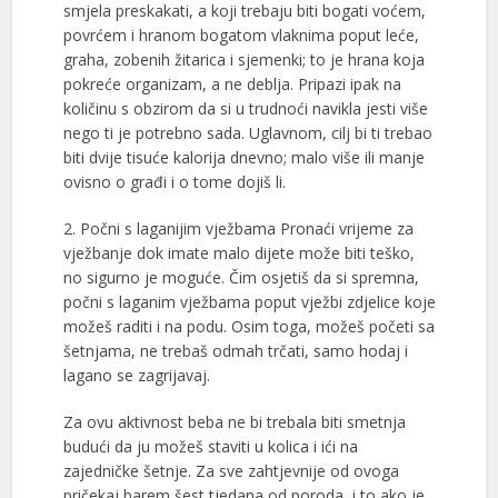
smjela preskakati, a koji trebaju biti bogati voćem,
povrćem i hranom bogatom vlaknima poput leće,
graha, zobenih žitarica i sjemenki; to je hrana koja
pokreće organizam, a ne deblja. Pripazi ipak na
količinu s obzirom da si u trudnoći navikla jesti više
nego ti je potrebno sada. Uglavnom, cilj bi ti trebao
biti dvije tisuće kalorija dnevno; malo više ili manje
ovisno o građi i o tome dojiš li.
2. Počni s laganijim vježbama Pronaći vrijeme za
vježbanje dok imate malo dijete može biti teško,
no sigurno je moguće. Čim osjetiš da si spremna,
počni s laganim vježbama poput vježbi zdjelice koje
možeš raditi i na podu. Osim toga, možeš početi sa
šetnjama, ne trebaš odmah trčati, samo hodaj i
lagano se zagrijavaj.
Za ovu aktivnost beba ne bi trebala biti smetnja
budući da ju možeš staviti u kolica i ići na
zajedničke šetnje. Za sve zahtjevnije od ovoga
pričekaj barem šest tjedana od poroda, i to ako je