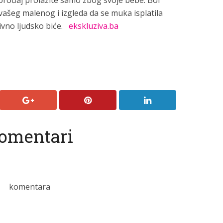
porođaj prolazite samo zbog svoje bebe. Bol
ašeg malenog i izgleda da se muka isplatila
divno ljudsko biće.
ekskluziva.ba
omentari
komentara