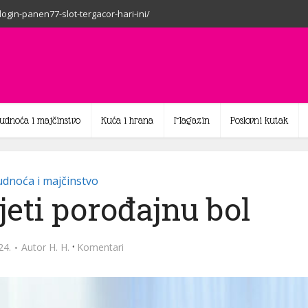
-login-panen77-slot-tergacor-hari-ini/
rudnoća i majčinstvo
Kuća i hrana
Magazin
Poslovni kutak
dnoća i majčinstvo
eti porođajnu bol
·
24.
Autor
H. H.
Komentari