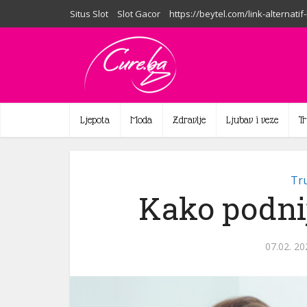
Situs Slot
Slot Gacor
https://beytel.com/link-alternatif
Ljepota
Moda
Zdravlje
Ljubav i veze
T
Tru
Kako podnij
07.02. 20