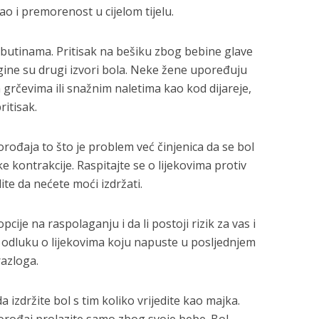
o i premorenost u cijelom tijelu.
butinama. Pritisak na bešiku zbog bebine glave
agine su drugi izvori bola. Neke žene upoređuju
grčevima ili snažnim naletima kao kod dijareje,
ritisak.
rođaja to što je problem već činjenica da se bol
e kontrakcije. Raspitajte se o lijekovima protiv
te da nećete moći izdržati.
cije na raspolaganju i da li postoji rizik za vas i
dluku o lijekovima koju napuste u posljednjem
razloga.
 izdržite bol s tim koliko vrijedite kao majka.