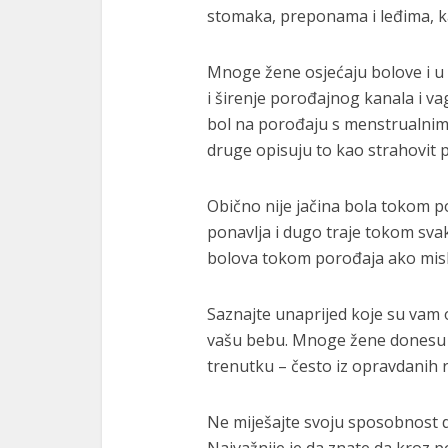
stomaka, preponama i leđima, ka
Mnoge žene osjećaju bolove i u 
i širenje porođajnog kanala i v
bol na porođaju s menstrualnim 
druge opisuju to kao strahovit p
Obično nije jačina bola tokom po
ponavlja i dugo traje tokom svak
bolova tokom porođaja ako misli
Saznajte unaprijed koje su vam op
vašu bebu. Mnoge žene donesu o
trenutku – često iz opravdanih 
Ne miješajte svoju sposobnost da