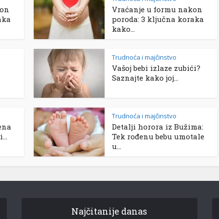
kon
Vraćanje u formu nakon
aka
poroda: 3 ključna koraka
kako...
Trudnoća i majčinstvo
Vašoj bebi izlaze zubići?
Saznajte kako joj...
Trudnoća i majčinstvo
ena
Detalji horora iz Bužima:
...
Tek rođenu bebu umotale
u...
Najčitanije danas