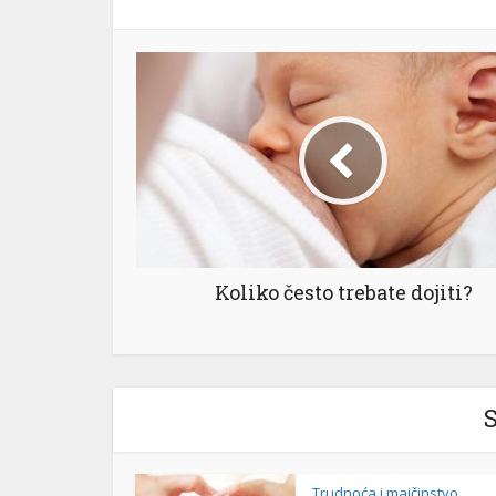
Koliko često trebate dojiti?
S
Trudnoća i majčinstvo