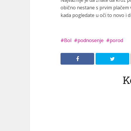
Najvažnije je da znate da kroz 
obično nestane s prvim plačem v
kada pogledate u oči to novo i 
Bol
podnosenje
porod
K