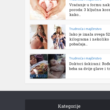
Vraćanje u formu na
poroda: 3 ključna kor
kako...
Trudnoća i majčinstvo
Iako je imala svega 52
kilograma i nekoliko
pobačaja...
Trudnoća i majčinstvo
Doktori šokirani: Rođ
beba sa dvije glave i tri
Kategorije