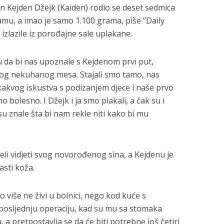
in Kejden Džejk (Kaiden) rodio se deset sedmica
amu, a imao je samo 1.100 grama, piše ”Daily
 izlazile iz porođajne sale uplakane.
u da bi nas upoznale s Kejdenom prvi put,
og nekuhanog mesa. Stajali smo tamo, nas
 ikakvog iskustva s podizanjem djece i naše prvo
no bolesno. I Džejk i ja smo plakali, a čak su i
isu znale šta bi nam rekle niti kako bi mu
jeli vidjeti svog novorođenog sina, a Kejdenu je
asti koža.
 više ne živi u bolnici, nego kod kuće s
o posljednju operaciju, kad su mu sa stomaka
 a pretpostavlja se da će biti potrebne još četiri