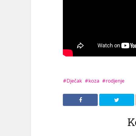
Dječak
koza
rodjenje
K