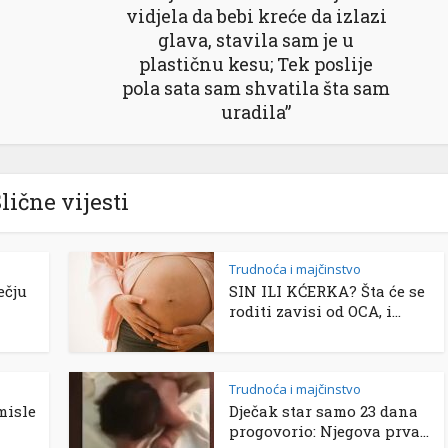
vidjela da bebi kreće da izlazi
glava, stavila sam je u
plastičnu kesu; Tek poslije
pola sata sam shvatila šta sam
uradila”
lične vijesti
Trudnoća i majčinstvo
ečju
SIN ILI KĆERKA? Šta će se
roditi zavisi od OCA, i...
Trudnoća i majčinstvo
misle
Dječak star samo 23 dana
progovorio: Njegova prva...