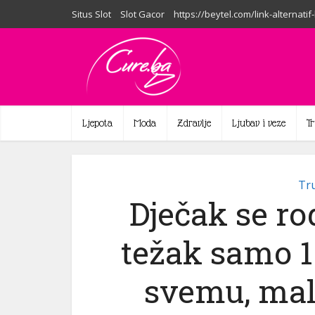
Situs Slot
Slot Gacor
https://beytel.com/link-alternatif
Ljepota
Moda
Zdravlje
Ljubav i veze
T
Tru
Dječak se rod
težak samo 1
svemu, mali