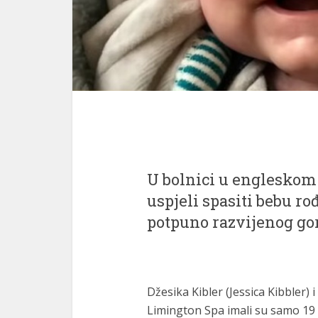
U bolnici u engleskom
uspjeli spasiti bebu r
potpuno razvijenog gor
Džesika Kibler (Jessica Kibbler)
Limington Spa imali su samo 19 g