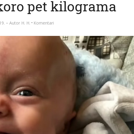
koro pet kilograma
·
19.
Autor
H. H.
Komentari