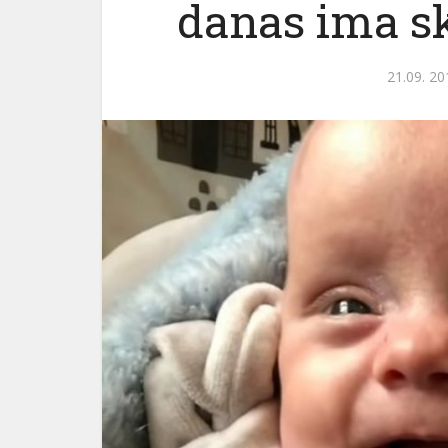
danas ima s
21.09. 20