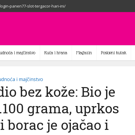
-login-panen77-slot-tergacor-hari-ini/
rudnoća i majčinstvo
Kuća i hrana
Magazin
Poslovni kutak
dnoća i majčinstvo
io bez kože: Bio je
.100 grama, uprkos
 borac je ojačao i