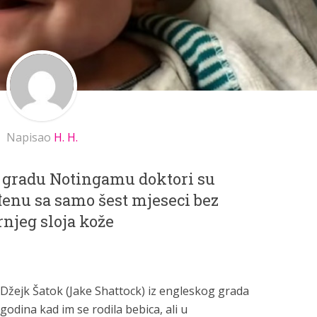
Napisao
H. H.
 gradu Notingamu doktori su
ođenu sa samo šest mjeseci bez
njeg sloja kože
 i Džejk Šatok (Jake Shattock) iz engleskog grada
odina kad im se rodila bebica, ali u