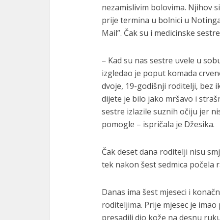
nezamislivim bolovima. Njihov s
prije termina u bolnici u Noting
Mail”. Čak su i medicinske sestre
– Kad su nas sestre uvele u sob
izgledao je poput komada crven
dvoje, 19-godišnji roditelji, bez
dijete je bilo jako mršavo i straš
sestre izlazile suznih očiju jer n
pomogle – ispričala je Džesika.
Čak deset dana roditelji nisu sm
tek nakon šest sedmica počela r
Danas ima šest mjeseci i konačno
roditeljima. Prije mjesec je ima
presadili dio kože na desnu ruku,