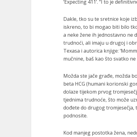
‘Expecting 411’. “I to je definitiv
Dakle, tko su te sretnice koje iz
iskreno, to bi mogao biti bilo t
a neke žene ih jednostavno ne d
trudnoći, ali imaju u drugoj i ob
Texasa i autorica knjige: ‘Momm
mučnine, baš kao što svatko ne 
Možda ste jače građe, možda bo
beta HCG (humani korionski gon
dolaze tijekom prvog tromjesečj
tjednima trudnoće, što može uz
dođete do drugog tromjesečja, te
podnosite.
Kod manjeg postotka žena, nedo