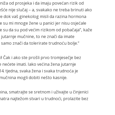
iža od prosjeka i da imaju povećan rizik od
šće nije slučaj – a, svakako ne treba brinuti ako
ve dok vaš ginekolog misli da razina hormona
le su mi mnoge žene u panici jer nisu osjećale
le su da su pod većim rizikom od pobačaja”, kaže
e jutarnje mučnine, to ne znači da imate
amo znači da tolerirate trudnoću bolje.”
i! Čak i ako ste prošli prvo tromjesečje bez
 nećete imati. Iako većina žena jutarnje
14. tjedna, svaka žena i svaka trudnoća je
 mučnina mogli dobiti nešto kasnije.
na, smatrajte se sretnom i uživajte u činjenici
tra najtežom stvari u trudnoći, prolazite bez