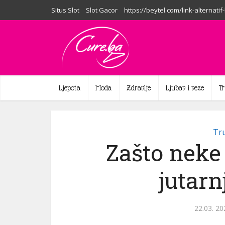
Situs Slot
Slot Gacor
https://beytel.com/link-alternatif
Ljepota
Moda
Zdravlje
Ljubav i veze
T
Tru
Zašto neke
jutar
22.03. 20