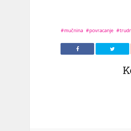
mučnina
povracanje
trudn
K