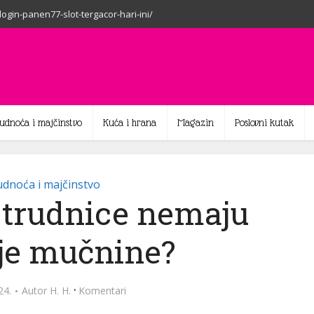
-login-panen77-slot-tergacor-hari-ini/
rudnoća i majčinstvo
Kuća i hrana
Magazin
Poslovni kutak
dnoća i majčinstvo
 trudnice nemaju
nje mučnine?
·
24.
Autor
H. H.
Komentari