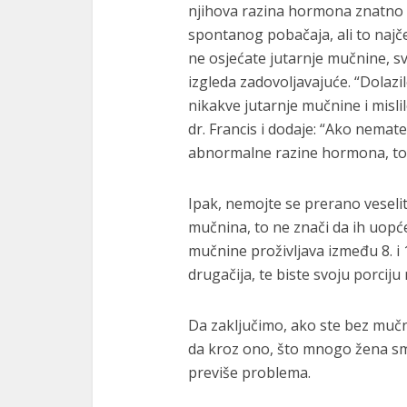
njihova razina hormona znatno n
spontanog pobačaja, ali to najče
ne osjećate jutarnje mučnine, s
izgleda zadovoljavajuće. “Dolazi
nikakve jutarnje mučnine i misli
dr. Francis i dodaje: “Ako nemat
abnormalne razine hormona, to s
Ipak, nemojte se prerano veselit
mučnina, to ne znači da ih uopće
mučnine proživljava između 8. i 
drugačija, te biste svoju porciju
Da zaključimo, ako ste bez mučni
da kroz ono, što mnogo žena sma
previše problema.