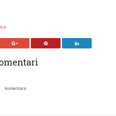
ica
omentari
komentara