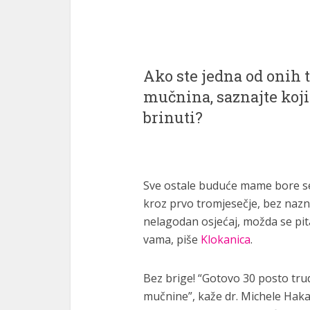
Ako ste jedna od onih 
mučnina, saznajte koji 
brinuti?
Sve ostale buduće mame bore se
kroz prvo tromjesečje, bez nazn
nelagodan osjećaj, možda se pitat
vama, piše
Klokanica
.
Bez brige! “Gotovo 30 posto tru
mučnine”, kaže dr. Michele Hakak