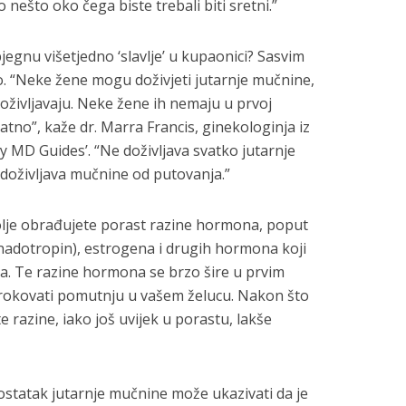
no nešto oko čega biste trebali biti sretni.”
bjegnu višetjedno ‘slavlje’ u kupaonici? Sasvim
ko. “Neke žene mogu doživjeti jutarnje mučnine,
oživljavaju. Neke žene ih nemaju u prvoj
ratno”, kaže dr. Marra Francis, ginekologinja iz
y MD Guides’. “Ne doživljava svatko jutarnje
doživljava mučnine od putovanja.”
lje obrađujete porast razine hormona, poput
adotropin), estrogena i drugih hormona koji
a. Te razine hormona se brzo šire u prvim
rokovati pomutnju u vašem želucu. Nakon što
 razine, iako još uvijek u porastu, lakše
statak jutarnje mučnine može ukazivati da je