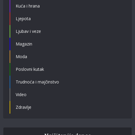
Kuća i hrana
Ljepota
Ljubav i veze
Magazin
Moda
Poslovni kutak
Trudnoća i majčinstvo
Video
Zdravlje