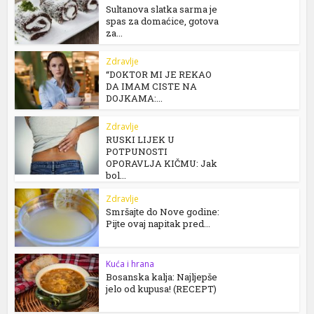
Sultanova slatka sarma je
spas za domaćice, gotova
za...
Zdravlje
“DOKTOR MI JE REKAO
DA IMAM CISTE NA
DOJKAMA:...
Zdravlje
RUSKI LIJEK U
POTPUNOSTI
OPORAVLJA KIČMU: Jak
bol...
Zdravlje
Smršajte do Nove godine:
Pijte ovaj napitak pred...
Kuća i hrana
Bosanska kalja: Najljepše
jelo od kupusa! (RECEPT)