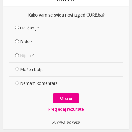
Kako vam se sviđa novi izgled CURE.ba?
Odličan je
Dobar
Nije loš
Može i bolje
Nemam komentara
Pregledaj rezultate
Arhiva anketa