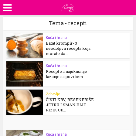
Tema - recepti
Kuća i hrana
Batat krompir- 3
neodoljiva recepta koja
morate da...
Kuća i hrana
Recept za najukusnije
lazanje sa povrćem
Zdravlje
ČISTI KRV, REGENERIŠE
JETRU I SMANJUJE
RIZIK OD...
Kuća i hrana