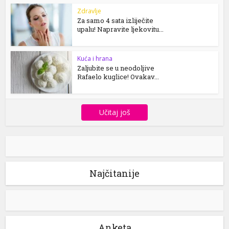
Zdravlje
Za samo 4 sata izliječite
upalu! Napravite ljekovitu...
Kuća i hrana
Zaljubite se u neodoljive
Rafaelo kuglice! Ovakav...
Učitaj još
Najčitanije
Anketa