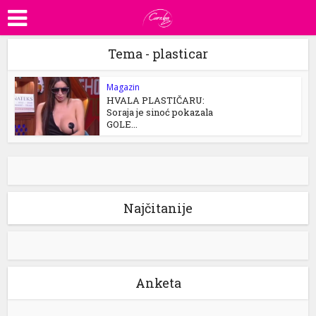
Tema - plasticar
Magazin
HVALA PLASTIČARU:
Soraja je sinoć pokazala
GOLE...
Najčitanije
Anketa