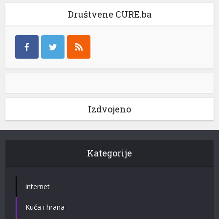
Društvene CURE.ba
Izdvojeno
Kategorije
internet
Kuća i hrana