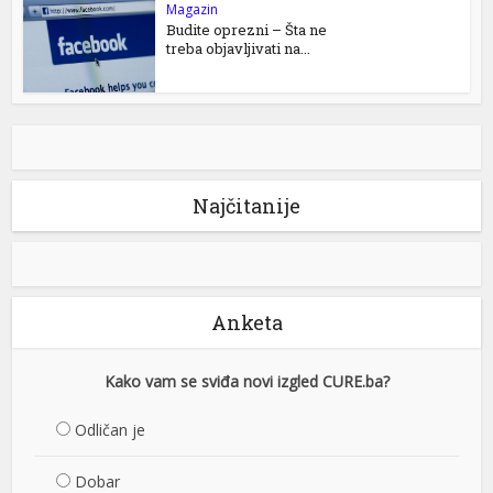
Magazin
Budite oprezni – Šta ne
treba objavljivati na...
Najčitanije
Anketa
Kako vam se sviđa novi izgled CURE.ba?
Odličan je
Dobar