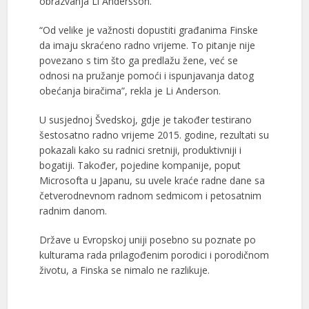
obrazvanja Li Andersson.
“Od velike je važnosti dopustiti građanima Finske
da imaju skraćeno radno vrijeme. To pitanje nije
povezano s tim što ga predlažu žene, već se
odnosi na pružanje pomoći i ispunjavanja datog
obećanja biračima”, rekla je Li Anderson.
U susjednoj Švedskoj, gdje je također testirano
šestosatno radno vrijeme 2015. godine, rezultati su
pokazali kako su radnici sretniji, produktivniji i
bogatiji. Također, pojedine kompanije, poput
Microsofta u Japanu, su uvele kraće radne dane sa
četverodnevnom radnom sedmicom i petosatnim
radnim danom.
Države u Evropskoj uniji posebno su poznate po
kulturama rada prilagođenim porodici i porodičnom
životu, a Finska se nimalo ne razlikuje.