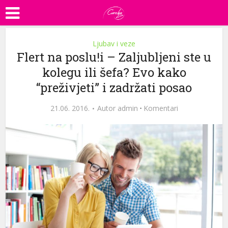
Ljubav i veze
Flert na poslu!i – Zaljubljeni ste u
kolegu ili šefa? Evo kako
“preživjeti” i zadržati posao
21.06. 2016.
Autor
admin
·
Komentari