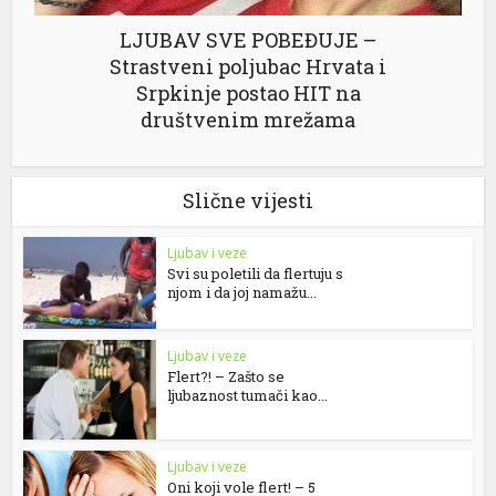
LJUBAV SVE POBEĐUJE –
Strastveni poljubac Hrvata i
Srpkinje postao HIT na
društvenim mrežama
Slične vijesti
Ljubav i veze
Svi su poletili da flertuju s
njom i da joj namažu...
Ljubav i veze
Flert?! – Zašto se
ljubaznost tumači kao...
Ljubav i veze
Oni koji vole flert! – 5