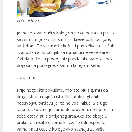
Foto:arhiva
Jedna je stvar otići s kolegom posle posla na piće, a
sasvim druga završiti s njim u krevetu. Ili još gore,
sa šefom. To vas može koštati puno živaca, ali čak
i zaposlenja. Stručnjak za romantične veze Karen
Gately, kaže da postoji niz pravila ako vam se ipak
dogodi da podlegnete šarmu kolege ili šefa.
Uzajamnost
Prije nego išta pokušate, morate biti sigurni i da
druga strana osjeća isto. Nije dobro glumiti
neosvojivu tvrđavu jer to ne vodi nikud. S druge
strane, ako vam je samo do provoda, nemojte iza
sebe ostavljati slomljenog srca.Ako ste oboje u
braku razmislite o tome kakav će odnosprema
vama imati ostale kolege ako saznaju za vašu