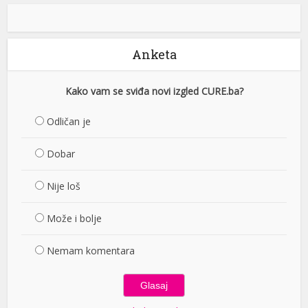
Anketa
Kako vam se sviđa novi izgled CURE.ba?
Odličan je
Dobar
Nije loš
Može i bolje
Nemam komentara