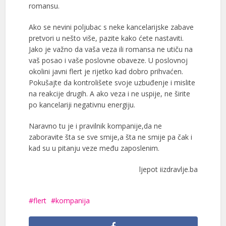
romansu.
Ako se nevini poljubac s neke kancelarijske zabave
pretvori u nešto više, pazite kako ćete nastaviti.
Jako je važno da vaša veza ili romansa ne utiču na
vaš posao i vaše poslovne obaveze. U poslovnoj
okolini javni flert je rijetko kad dobro prihvaćen.
Pokušajte da kontrolišete svoje uzbuđenje i mislite
na reakcije drugih. A ako veza i ne uspije, ne širite
po kancelariji negativnu energiju.
Naravno tu je i pravilnik kompanije,da ne
zaboravite šta se sve smije,a šta ne smije pa čak i
kad su u pitanju veze među zaposlenim.
ljepot iizdravlje.ba
flert
kompanija