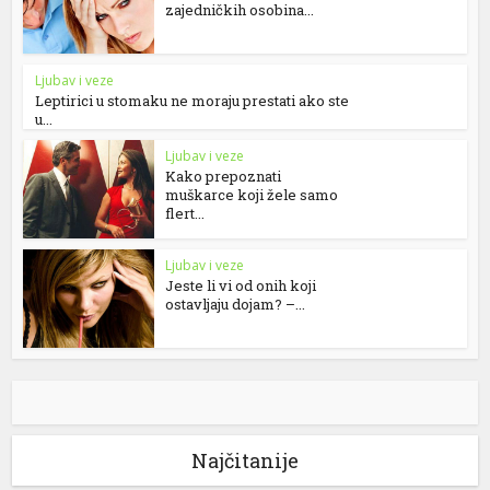
zajedničkih osobina...
Ljubav i veze
Leptirici u stomaku ne moraju prestati ako ste
u...
Ljubav i veze
Kako prepoznati
muškarce koji žele samo
flert...
Ljubav i veze
Jeste li vi od onih koji
ostavljaju dojam? –...
Najčitanije