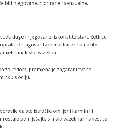
 će biti njegovane, hidrirane i senzualne.
 budu duge i njegovane, iskoristite staru četkicu
oprali od tragova stare maskare i namažite
nijeli tanak sloj vazelina.
na za redom, promjena je zagarantovana.
inku s očiju.
oravile da ste istrošile omiljeni karmin ili
m ostale pomiješajte s malo vazelina i nanestite
iku.