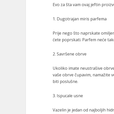
Evo za šta vam ovaj jeftin proiz
1. Dugotrajan miris parfema
Prije nego što naprskate omilje
ćete poprskati. Parfem neće tako
2. Savršene obrve
Ukoliko imate neustrašive obrve
vaše obrve čupavim, namažite ve
biti poslušne.
3. Ispucale usne
Vazelin je jedan od najboljih hi