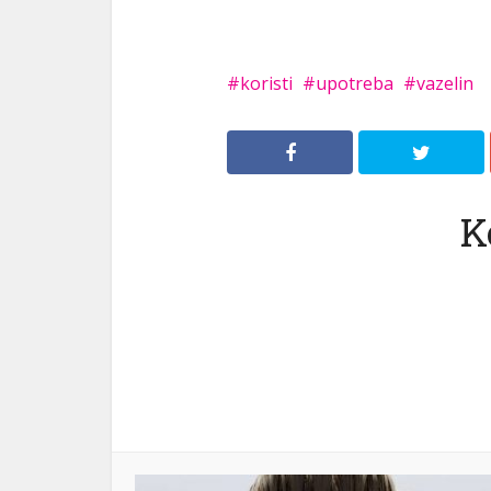
koristi
upotreba
vazelin
K