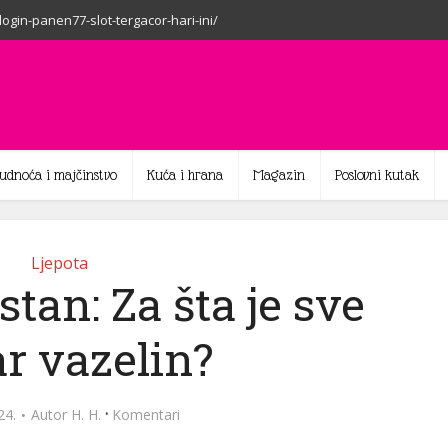
-login-panen77-slot-tergacor-hari-ini/
rudnoća i majčinstvo
Kuća i hrana
Magazin
Poslovni kutak
Ljepota
istan: Za šta je sve
r vazelin?
·
24.
Autor
H. H.
Komentari