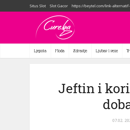
Situs Slot
Slot Gacor
https://beytel.com/link-alternatif
Ljepota
Moda
Zdravlje
Ljubav i veze
T
Jeftin i kor
doba
07.02. 20