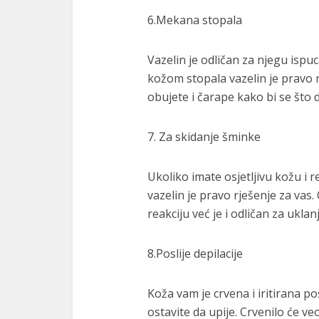
6.Mekana stopala
Vazelin je odličan za njegu ispu
kožom stopala vazelin je pravo r
obujete i čarape kako bi se što 
7. Za skidanje šminke
Ukoliko imate osjetljivu kožu i 
vazelin je pravo rješenje za vas
reakciju već je i odličan za ukla
8.Poslije depilacije
Koža vam je crvena i iritirana pos
ostavite da upije. Crvenilo će ve