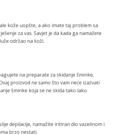
cale kože uopšte, a ako imate taj problem sa
ješenje za vas. Savjet je da kada ga namažete
duže održao na koži.
reagujete na preparate za skidanje šminke,
. Ovaj proizvod ne samo što vam neće izazvati
njanje šminke koja se ne skida tako lako.
lije depilacije, namažite iritiran dio vazelinom i
oma brzo nestati.