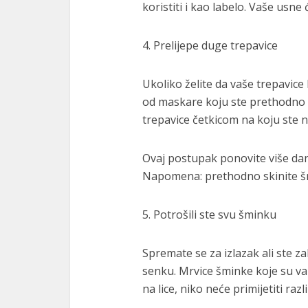
koristiti i kao labelo. Vaše usne
4. Prelijepe duge trepavice
Ukoliko želite da vaše trepavice
od maskare koju ste prethodno 
trepavice četkicom na koju ste na
Ovaj postupak ponovite više da
Napomena: prethodno skinite šm
5. Potrošili ste svu šminku
Spremate se za izlazak ali ste zab
senku. Mrvice šminke koje su va
na lice, niko neće primijetiti razl