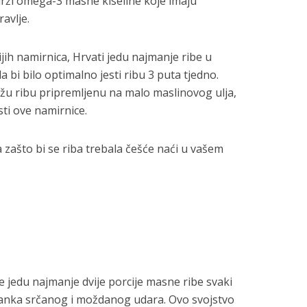
rži omega-3 masne kiseline koje imaju
avlje.
ijih namirnica, Hrvati jedu najmanje ribe u
 bi bilo optimalno jesti ribu 3 puta tjedno.
ežu ribu pripremljenu na malo maslinovog ulja,
sti ove namirnice.
zašto bi se riba trebala češće naći u vašem
e jedu najmanje dvije porcije masne ribe svaki
stanka srčanog i moždanog udara. Ovo svojstvo