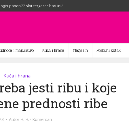
-login-panen77-slot-tergacor-hari-ini/
rudnoća i majčinstvo
Kuća i hrana
Magazin
Poslovni kutak
Kuća i hrana
reba jesti ribu i koje
ene prednosti ribe
·
23.
Autor
H. H.
Komentari