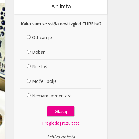
Anketa
Kako vam se sviđa novi izgled CURE.ba?
Odličan je
Dobar
Nije loš
Može i bolje
Nemam komentara
Pregledaj rezultate
Arhiva anketa