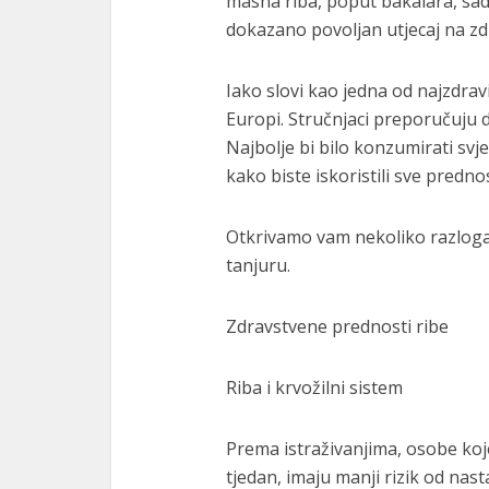
masna riba, poput bakalara, sad
dokazano povoljan utjecaj na zdr
Iako slovi kao jedna od najzdrav
Europi. Stručnjaci preporučuju da
Najbolje bi bilo konzumirati svj
kako biste iskoristili sve predno
Otkrivamo vam nekoliko razloga 
tanjuru.
Zdravstvene prednosti ribe
Riba i krvožilni sistem
Prema istraživanjima, osobe koj
tjedan, imaju manji rizik od na