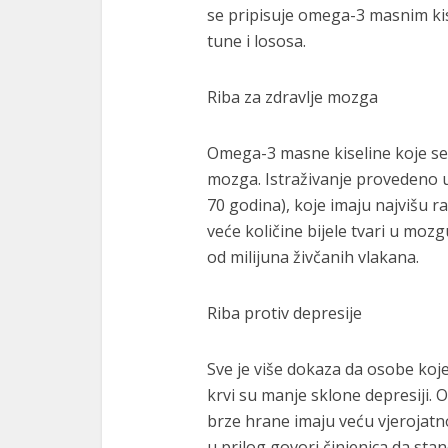
se pripisuje omega-3 masnim kis
tune i lososa.
Riba za zdravlje mozga
Omega-3 masne kiseline koje se n
mozga. Istraživanje provedeno u 
70 godina), koje imaju najvišu r
veće količine bijele tvari u mozg
od milijuna živčanih vlakana.
Riba protiv depresije
Sve je više dokaza da osobe koj
krvi su manje sklone depresiji. 
brze hrane imaju veću vjerojatno
u prilog govori činjenica da sta