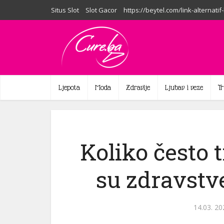
Situs Slot
Slot Gacor
https://beytel.com/link-alternatif
Ljepota
Moda
Zdravlje
Ljubav i veze
T
Koliko često t
su zdravstv
14.03. 20