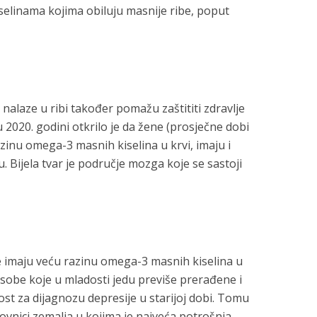
elinama kojima obiluju masnije ribe, poput
alaze u ribi također pomažu zaštititi zdravlje
2020. godini otkrilo je da žene (prosječne dobi
azinu omega-3 masnih kiselina u krvi, imaju i
u. Bijela tvar je područje mozga koje se sastoji
e imaju veću razinu omega-3 masnih kiselina u
Osobe koje u mladosti jedu previše prerađene i
st za dijagnozu depresije u starijoj dobi. Tomu
novnici zemalja u kojima je najveća potrošnja