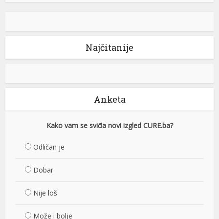
Najčitanije
Anketa
Kako vam se sviđa novi izgled CURE.ba?
Odličan je
Dobar
Nije loš
Može i bolje