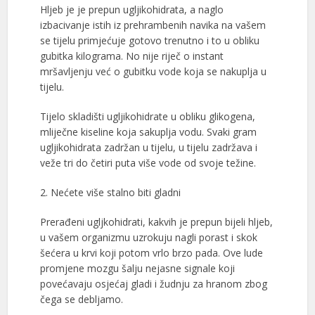
Hljeb je je prepun ugljikohidrata, a naglo
izbacivanje istih iz prehrambenih navika na vašem
se tijelu primjećuje gotovo trenutno i to u obliku
gubitka kilograma. No nije riječ o instant
mršavljenju već o gubitku vode koja se nakuplja u
tijelu.
Tijelo skladišti ugljikohidrate u obliku glikogena,
mliječne kiseline koja sakuplja vodu. Svaki gram
ugljikohidrata zadržan u tijelu, u tijelu zadržava i
veže tri do četiri puta više vode od svoje težine.
2. Nećete više stalno biti gladni
Prerađeni ugljkohidrati, kakvih je prepun bijeli hljeb,
u vašem organizmu uzrokuju nagli porast i skok
šećera u krvi koji potom vrlo brzo pada. Ove lude
promjene mozgu šalju nejasne signale koji
povećavaju osjećaj gladi i žudnju za hranom zbog
čega se debljamo.