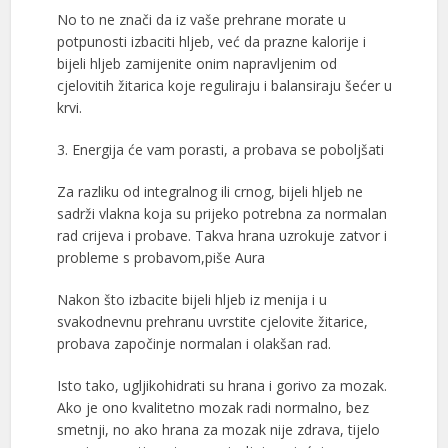
No to ne znači da iz vaše prehrane morate u
potpunosti izbaciti hljeb, već da prazne kalorije i
bijeli hljeb zamijenite onim napravljenim od
cjelovitih žitarica koje reguliraju i balansiraju šećer u
krvi.
3. Energija će vam porasti, a probava se poboljšati
Za razliku od integralnog ili crnog, bijeli hljeb ne
sadrži vlakna koja su prijeko potrebna za normalan
rad crijeva i probave. Takva hrana uzrokuje zatvor i
probleme s probavom,piše Aura
Nakon što izbacite bijeli hljeb iz menija i u
svakodnevnu prehranu uvrstite cjelovite žitarice,
probava započinje normalan i olakšan rad.
Isto tako, ugljikohidrati su hrana i gorivo za mozak.
Ako je ono kvalitetno mozak radi normalno, bez
smetnji, no ako hrana za mozak nije zdrava, tijelo