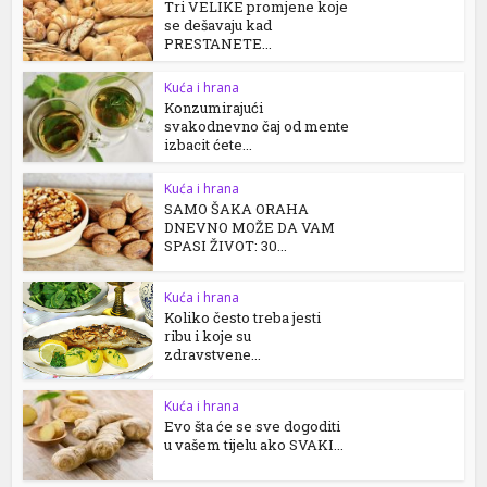
Tri VELIKE promjene koje
se dešavaju kad
PRESTANETE...
Kuća i hrana
Konzumirajući
svakodnevno čaj od mente
izbacit ćete...
Kuća i hrana
SAMO ŠAKA ORAHA
DNEVNO MOŽE DA VAM
SPASI ŽIVOT: 30...
Kuća i hrana
Koliko često treba jesti
ribu i koje su
zdravstvene...
Kuća i hrana
Evo šta će se sve dogoditi
u vašem tijelu ako SVAKI...