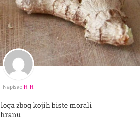
Napisao
H. H.
oga zbog kojih biste morali
ishranu