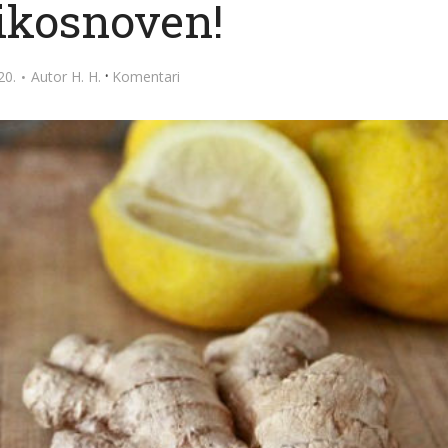
ikosnoven!
·
20.
Autor
H. H.
Komentari