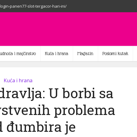
-login-panen77-slot-tergacor-hari-ini/
rudnoća i majčinstvo
Kuća i hrana
Magazin
Poslovni kutak
Kuća i hrana
ravlja: U borbi sa
vstvenih problema
d đumbira je