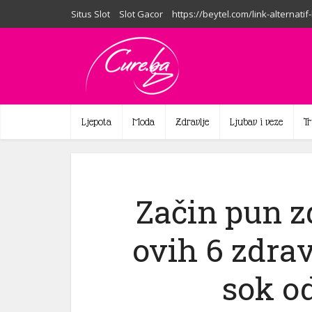
Situs Slot
Slot Gacor
https://beytel.com/link-alternatif
Ljepota
Moda
Zdravlje
Ljubav i veze
T
Začin pun zd
ovih 6 zdra
sok o