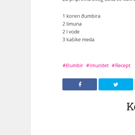
1 koren đumbira
2 limuna
2 l vode
3 kašike meda
Đumbir
Imunitet
Recept
K