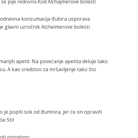
o se pije redovno.Kod Alchajmerove bolesti
akodnevna konzumacija đubira usporava
je glavni uzročnik Alzheimerove bolesti.
manjiti apetit. Na povećanje apetita deluje tako
ucu. A kao sredstvo za mršavljenje tako što
e popiti sok od đumnira, jer će on opraviti
še Stil
iti potrebno: