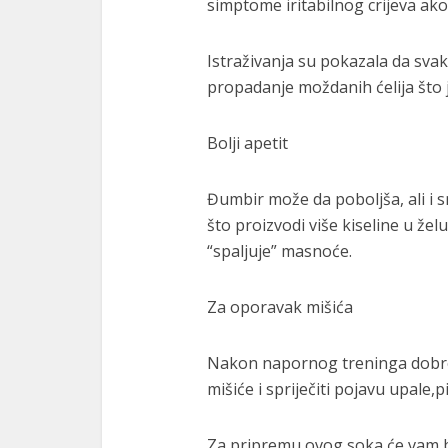
simptome iritabilnog crijeva ak
Istraživanja su pokazala da sv
propadanje moždanih ćelija što 
Bolji apetit
Đumbir može da poboljša, ali i s
što proizvodi više kiseline u žel
“spaljuje” masnoće.
Za oporavak mišića
Nakon napornog treninga dobro j
mišiće i spriječiti pojavu upale,pi
Za pripremu ovog soka će vam b