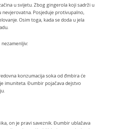
ačina u svijetu. Zbog gingerola koji sadrži u
su nevjerovatna. Posjeduje protivupalno,
lovanje. Osim toga, kada se doda u jela
adu.
e nezamenljiv:
 redovna konzumacija soka od đmbira će
nje imuniteta. Đumbir pojačava dejstvo
ju.
nika, on je pravi saveznik. Đumbir ublažava