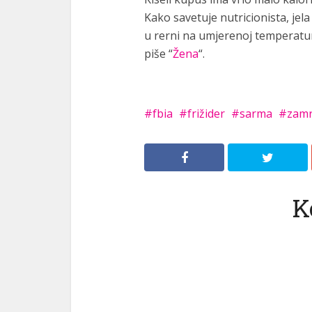
Kako savetuje nutricionista, jel
u rerni na umjerenoj temperaturi 
piše “
Žena
“.
fbia
frižider
sarma
zamr
K