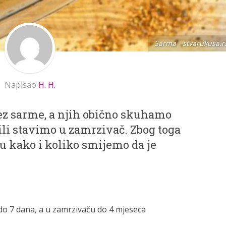
Sarma - stvarukusa.r
Napisao
H. H.
ez sarme, a njih obično skuhamo
ili stavimo u zamrzivač. Zbog toga
tu kako i koliko smijemo da je
 do 7 dana, a u zamrzivaču do 4 mjeseca