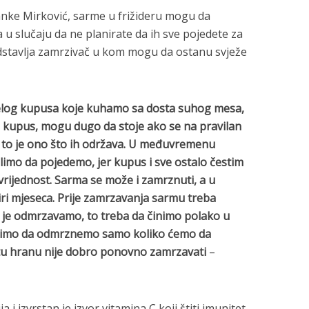
anke Mirković, sarme u frižideru mogu da
 u slučaju da ne planirate da ih sve pojedete za
edstavlja zamrzivač u kom mogu da ostanu svježe
iselog kupusa koje kuhamo sa dosta suhog mesa,
i kupus, mogu dugo da stoje ako se na pravilan
u i to je ono što ih održava. U međuvremenu
imo da pojedemo, jer kupus i sve ostalo čestim
vrijednost. Sarma se može i zamrznuti, a u
iri mjeseca. Prije zamrzavanja sarmu treba
 Kad je odmrzavamo, to treba da činimo polako u
 pazimo da odmrznemo samo koliko ćemo da
u hranu nije dobro ponovno zamrzavati
–
a i izvrstan je izvor vitamina C koji štiti imunitet.