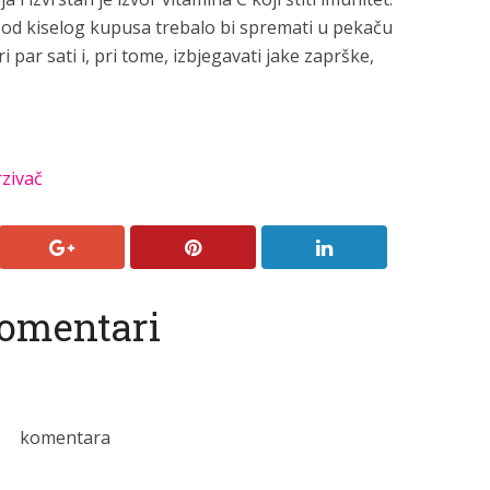
a od kiselog kupusa trebalo bi spremati u pekaču
par sati i, pri tome, izbjegavati jake zaprške,
zivač
omentari
komentara