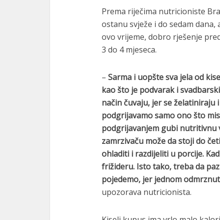
Prema riječima nutricioniste Br
ostanu svježe i do sedam dana, a
ovo vrijeme, dobro rješenje pr
3 do 4 mjeseca.
–
Sarma i uopšte sva jela od k
kao što je podvarak i svadbarsk
način čuvaju, jer se želatiniraj
podgrijavamo samo ono što misl
podgrijavanjem gubi nutritivnu 
zamrzivaču može da stoji do čet
ohladiti i razdijeliti u porcije.
frižideru. Isto tako, treba da
pojedemo, jer jednom odmrznut
upozorava nutricionista.
Kiseli kupus ima vrlo malo kalorij