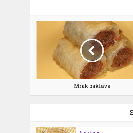
Mrak baklava
S
Kuća i hrana