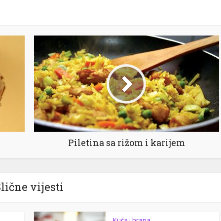
Pi­le­ti­na sa rižom i ka­ri­jem
lične vijesti
Kuća i hrana