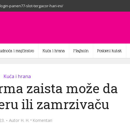
-login-panen77-slot-tergacor-hari-ini/
rudnoća i majčinstvo
Kuća i hrana
Magazin
Poslovni kutak
Kuća i hrana
arma zaista može da
deru ili zamrzivaču
·
23.
Autor
H. H.
Komentari