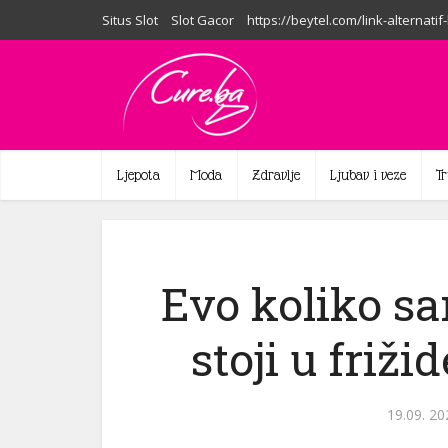
Situs Slot
Slot Gacor
https://beytel.com/link-alternatif
Ljepota
Moda
Zdravlje
Ljubav i veze
T
Evo koliko s
stoji u friži
19.09. 20