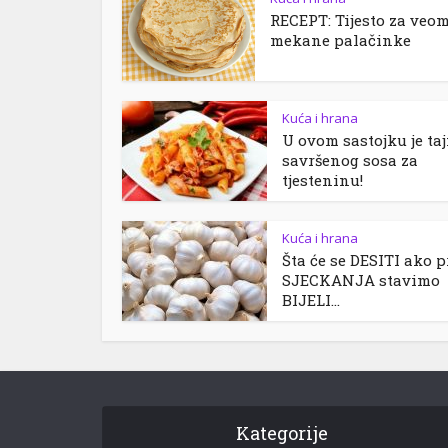
RECEPT: Tijesto za veo
mekane palačinke
Kuća i hrana
U ovom sastojku je ta
savršenog sosa za
tjesteninu!
Kuća i hrana
Šta će se DESITI ako p
SJECKANJA stavimo
BIJELI...
Kategorije