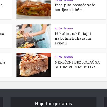
ma
Pica-pita postaće vaše
omiljeno jelo! –...
Kuća i hrana
jna
15 kulinarskih tajni
najboljih kuhara na
svijetu
Kuća i hrana
rije
NEPEČENI BRZ KOLAČ SA
SUHIM VOĆEM: Turska...
Najčitanije danas