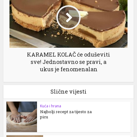
KARAMEL KOLAČ će oduševiti
sve! Jednostavno se pravi, a
ukus je fenomenalan
Slične vijesti
Kuća i hrana
Najbolji recept za tijesto za
picu