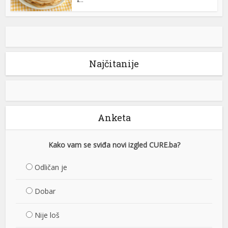
Najčitanije
Anketa
Kako vam se sviđa novi izgled CURE.ba?
Odličan je
Dobar
Nije loš