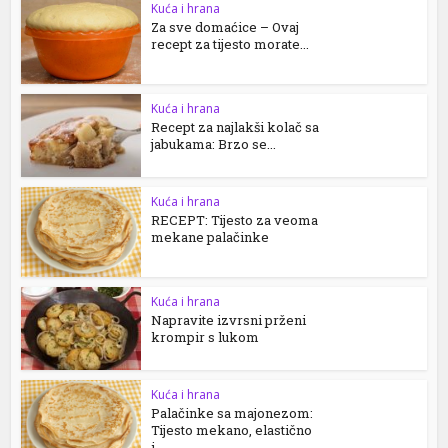
Kuća i hrana
Za sve domaćice – Ovaj
recept za tijesto morate...
Kuća i hrana
Recept za najlakši kolač sa
jabukama: Brzo se...
Kuća i hrana
RECEPT: Tijesto za veoma
mekane palačinke
Kuća i hrana
Napravite izvrsni prženi
krompir s lukom
Kuća i hrana
Palačinke sa majonezom:
Tijesto mekano, elastično
i...