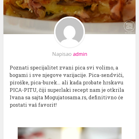
Napisao
admin
Poznati specijalitet zvani pica svi volimo, a
bogami i sve njegove varijacije. Pica-sendviči,
piroške, pica-burek… ali kada probate hrskavu
PICA-PITU, čiji superlaki recept nam je otkrila
Ivana sa sajta Mogujatosama.rs, definitivno će
postati vaš favorit!