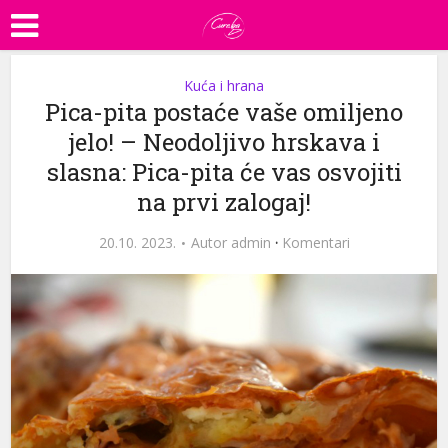
Kuća i hrana
Pica-pita postaće vaše omiljeno
jelo! – Neodoljivo hrskava i
slasna: Pica-pita će vas osvojiti
na prvi zalogaj!
20.10. 2023.
Autor
admin
·
Komentari