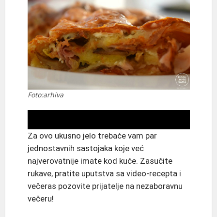
Foto:arhiva
Za ovo ukusno jelo trebaće vam par
jednostavnih sastojaka koje već
najverovatnije imate kod kuće. Zasučite
rukave, pratite uputstva sa video-recepta i
večeras pozovite prijatelje na nezaboravnu
večeru!