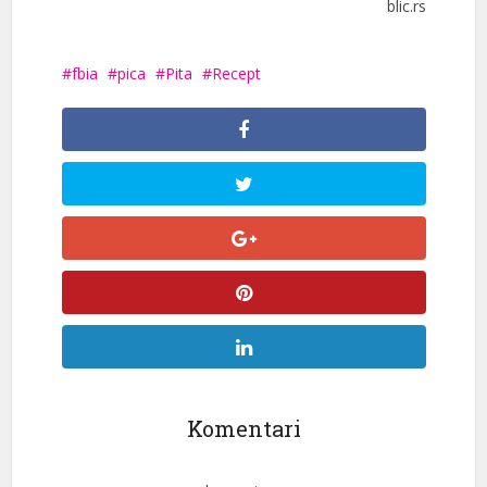
blic.rs
fbia
pica
Pita
Recept
Komentari