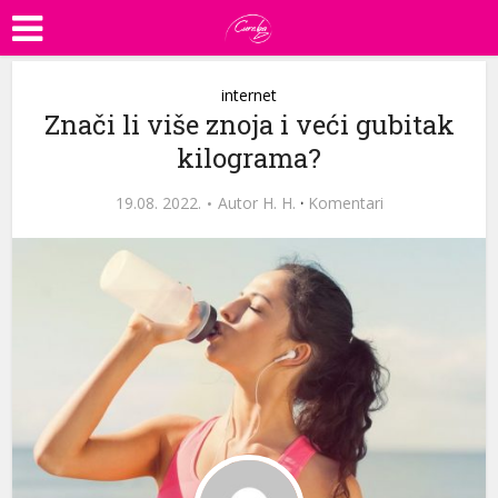
internet
Znači li više znoja i veći gubitak
kilograma?
19.08. 2022.
Autor
H. H.
·
Komentari