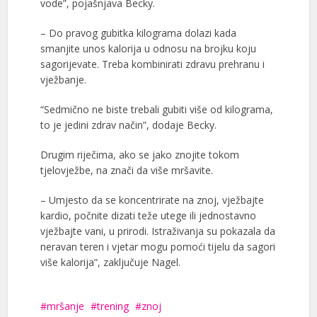
vode”, pojašnjava Becky.
– Do pravog gubitka kilograma dolazi kada
smanjite unos kalorija u odnosu na brojku koju
sagorijevate. Treba kombinirati zdravu prehranu i
vježbanje.
“Sedmično ne biste trebali gubiti više od kilograma,
to je jedini zdrav način”, dodaje Becky.
Drugim riječima, ako se jako znojite tokom
tjelovježbe, na znači da više mršavite.
– Umjesto da se koncentrirate na znoj, vježbajte
kardio, počnite dizati teže utege ili jednostavno
vježbajte vani, u prirodi. Istraživanja su pokazala da
neravan teren i vjetar mogu pomoći tijelu da sagori
više kalorija”, zaključuje Nagel.
mršanje
trening
znoj