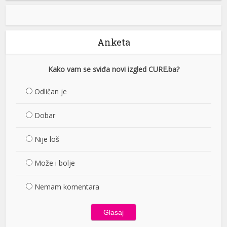
Anketa
Kako vam se sviđa novi izgled CURE.ba?
Odličan je
Dobar
Nije loš
Može i bolje
Nemam komentara