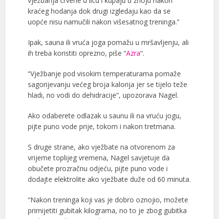
vježbanja crvene u licu i kupaju u znoju nakon
kraćeg hodanja dok drugi izgledaju kao da se
uopće nisu namučili nakon višesatnog treninga.”
Ipak, sauna ili vruća joga pomažu u mršavljenju, ali
ih treba koristiti oprezno, piše “
Azra
“.
“Vježbanje pod visokim temperaturama pomaže
sagorijevanju većeg broja kalorija jer se tijelo teže
hladi, no vodi do dehidracije”, upozorava Nagel.
Ako odaberete odlazak u saunu ili na vruću jogu,
pijte puno vode prije, tokom i nakon tretmana.
S druge strane, ako vježbate na otvorenom za
vrijeme toplijeg vremena, Nagel savjetuje da
obučete prozračnu odjeću, pijte puno vode i
dodajte elektrolite ako vježbate duže od 60 minuta.
“Nakon treninga koji vas je dobro oznojio, možete
primijetiti gubitak kilograma, no to je zbog gubitka