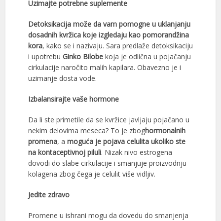
Uzimajte potrebne suplemente
Detoksikacija može da vam pomogne u uklanjanju
dosadnih kvržica koje izgledaju kao pomorandžina
kora
, kako se i nazivaju. Sara predlaže detoksikaciju
i upotrebu
Ginko Bilobe
koja je odlična u pojačanju
cirkulacije naročito malih kapilara. Obavezno je i
uzimanje dosta vode.
Izbalansirajte vaše hormone
Da li ste primetile da se kvržice javljaju pojačano u
nekim delovima meseca? To je zbog
hormonalnih
promena
, a
moguća je pojava celulita ukoliko ste
na kontaceptivnoj piluli
. Nizak nivo estrogena
dovodi do slabe cirkulacije i smanjuje proizvodnju
kolagena zbog čega je celulit više vidljiv.
Jedite zdravo
Promene u ishrani mogu da dovedu do smanjenja