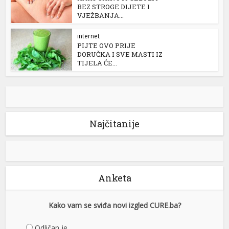
BEZ STROGE DIJETE I
VJEŽBANJA...
internet
PIJTE OVO PRIJE
DORUČKA I SVE MASTI IZ
TIJELA ĆE...
Najčitanije
Anketa
Kako vam se sviđa novi izgled CURE.ba?
Odličan je