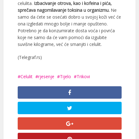
celulita.
Izbacivanje otrova, kao i kofeina i pića,
sprečava nagomilavanje toksina u organizmu.
Ne
samo da ćete se osećati dobro u svojoj koži već će
ona izgledati mnogo bolje i manje opušteno.
Potrebno je da konzumirate dosta voća i povrća
koje ne samo da će vam pomoći da izgubite
suvišne kilograme, već će smanjiti i celulit.
(Telegraf.rs)
Celulit
rjesenje
Tijelo
Trikovi