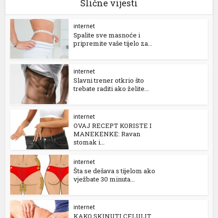
Slične vijesti
internet
Spalite sve masnoće i
pripremite vaše tijelo za...
internet
Slavni trener otkrio što
trebate raditi ako želite...
internet
OVAJ RECEPT KORISTE I
MANEKENKE: Ravan
stomak i...
internet
Šta se dešava s tijelom ako
vježbate 30 minuta...
internet
KAKO SKINUTI CELULIT