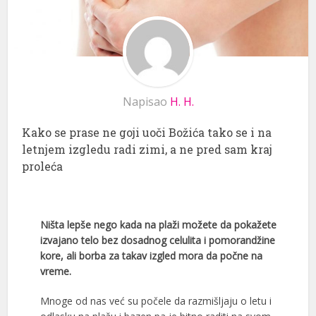
Napisao
H. H.
Kako se prase ne goji uoči Božića tako se i na
letnjem izgledu radi zimi, a ne pred sam kraj
proleća
Ništa lepše nego kada na plaži možete da pokažete
izvajano telo bez dosadnog celulita i pomorandžine
kore, ali borba za takav izgled mora da počne na
vreme.
Mnoge od nas već su počele da razmišljaju o letu i