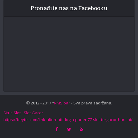
Pronađite nas na Facebooku
© 2012 - 2017 "
NMS.ba
" - Sva prava zadržana.
Situs Slot
Slot Gacor
https://beytel.com/link-alternatif-login-panen77-slot-tergacor-hari-ini/