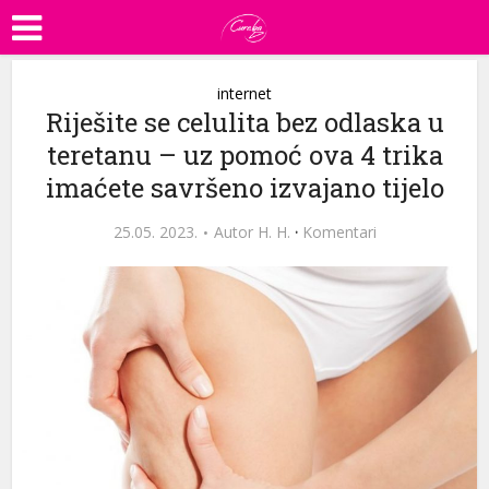
internet
Riješite se celulita bez odlaska u
teretanu – uz pomoć ova 4 trika
imaćete savršeno izvajano tijelo
25.05. 2023.
Autor
H. H.
·
Komentari