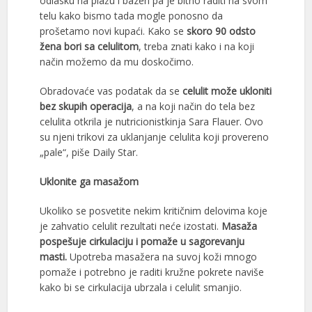
odlasku na plažu i bazen pa je bitno raditi na svom
telu kako bismo tada mogle ponosno da
prošetamo novi kupaći. Kako se
skoro 90 odsto
žena bori sa celulitom
, treba znati kako i na koji
način možemo da mu doskočimo.
Obradovaće vas podatak da se
celulit može ukloniti
bez skupih operacija
, a na koji način do tela bez
celulita otkrila je nutricionistkinja Sara Flauer. Ovo
su njeni trikovi za uklanjanje celulita koji provereno
„pale“, piše Daily Star.
Uklonite ga masažom
Ukoliko se posvetite nekim kritičnim delovima koje
je zahvatio celulit rezultati neće izostati.
Masaža
pospešuje cirkulaciju i pomaže u sagorevanju
masti.
Upotreba masažera na suvoj koži mnogo
pomaže i potrebno je raditi kružne pokrete naviše
kako bi se cirkulacija ubrzala i celulit smanjio.