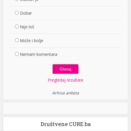
Dobar
Nije loš
Može i bolje
Nemam komentara
Pregledaj rezultate
Arhiva anketa
Društvene CURE.ba