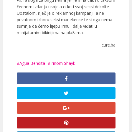
Ali, razloga za brigu nema jer je Irina čak i u takvom
čednom izdanju uspjela otkriti svoj seksi dekolte.
Uostalom, riječ je o reklamnoj kampanji, a ne
privatnom izboru seksi manekenke te stoga nema
sumnje da ćemo lijepu Irinu i dalje viđati u
minijaturnim bikinijima na plažama.
cure.ba
Agua Bendita
Irinom Shayk