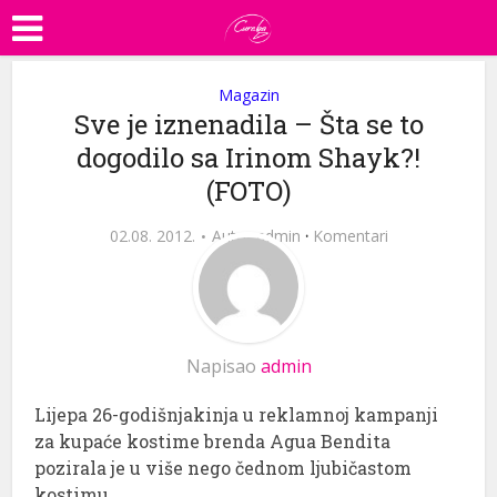
Magazin
Sve je iznenadila – Šta se to
dogodilo sa Irinom Shayk?!
(FOTO)
02.08. 2012.
Autor
admin
·
Komentari
Napisao
admin
Lijepa 26-godišnjakinja u reklamnoj kampanji
za kupaće kostime brenda Agua Bendita
pozirala je u više nego čednom ljubičastom
kostimu.