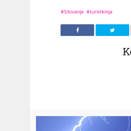
Silovanje
turistkinja
K