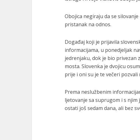
Obojica negiraju da se silovanj
pristanak na odnos.
Događaj koji je prijavila sloven
informacijama, u ponedjeljak n
jedrenjaku, dok je bio privezan 
mosta. Slovenka je dvojicu osu
prije i oni su je te večeri pozvali
Prema neslužbenim informacijama,
ljetovanje sa suprugom i s njim 
ostati još sedam dana, ali bez 