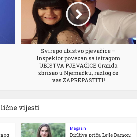
Svirepo ubistvo pjevačice –
Inspektor povezan sa istragom
UBISTVA PJEVAČICE Granda
zbrisao u Njemačku, razlog će
vas ZAPREPASTITI!
lične vijesti
Magazin
vnog
Dirljiva priča Lejle Damon: