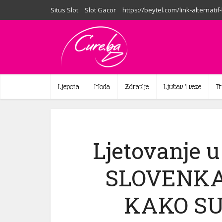
Situs Slot
Slot Gacor
https://beytel.com/link-alternatif
Ljepota
Moda
Zdravlje
Ljubav i veze
T
Ljetovanje u
SLOVENKA 
KAKO SU