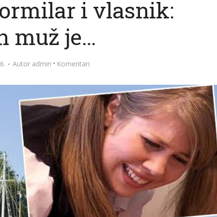
rmilar i vlasnik:
n muž je…
·
6.
Autor
admin
Komentari