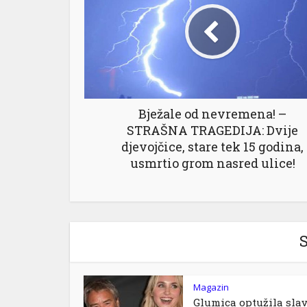
Bježale od nevremena! –
STRAŠNA TRAGEDIJA: Dvije
djevojčice, stare tek 15 godina,
usmrtio grom nasred ulice!
S
Magazin
Glumica optužila sla