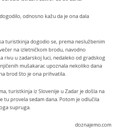
e dogodilo, odnosno kažu da je ona dala
ska turistkinja dogodio se, prema neslužbenim
avečer na izletničkom brodu, navodno
za rivu u zadarskoj luci, nedaleko od gradskog
mnjičenih mušakarac upoznala nekoliko dana
 na brod što je ona prihvatila.
 turistkinja iz Slovenije u Zadar je došla na
je tu provela sedam dana. Potom je odlučila
svoga supruga.
doznajemo.com