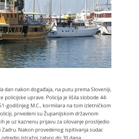
ela dan nakon događaja, na putu prema Sloveniji,
olicijske uprave. Policija je lišila slobode 44-
i 51-godišnjeg M.C., kormilara na tom izletničkom
policiji, privedeni su Županijskom državnom
ih je uz kaznenu prijavu za silovanje proslijedio
u Zadru. Nakon provedenog ispitivanja sudac
e odredio istražni zatvor do 30 dana.