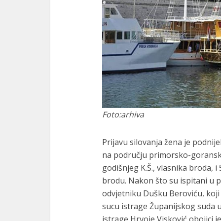
Foto:arhiva
Prijavu silovanja žena je podnij
na području primorsko-goranske p
godišnjeg K.Š., vlasnika broda, 
brodu. Nakon što su ispitani u 
odvjetniku Dušku Beroviću, koji 
sucu istrage Županijskog suda 
istrage Hrvoje Visković obojici j