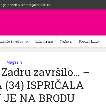
-login-panen77-slot-tergacor-hari-ini/
rudnoća i majčinstvo
Kuća i hrana
Magazin
Poslovni kutak
Magazin
 Zadru završilo… –
(34) ISPRIČALA
 JE NA BRODU