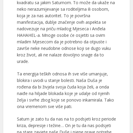
kvadratu sa jakim Saturnom. To može da ukaže na
neko nerazumijevanje sa roditeljima ili osobom,
koja je za nas autoritet. To je površna
manifestacija, dublje značenje ovih aspekta se
nadovezuje na priču mladog Mjeseca i Anđela
HAHAHEL-a. Mnoge osobe će osjetiti sa ovim
mladim Mjesecom da je potrebno da otpuste i
završe neke neudobne odnose koji se dugo vuku
kroz život, ali ne nalaze dovoljno snage da to
urade.
Ta energija teških odnosa ih sve više umanjuje,
blokira i uvodi u stanje bolesti. Naša Duša je
rođena da bi živjela svoja čuda koja želi, a onda
naiđe na hiljade blokada koje je udalje od njenih
želja i svrhe zbog koje se ponovo inkarnirala. Tako
ona vremenom sve više pati.
Saturn je zato tu da nas na to podsjeti kroz periode
kriza, depresije i težine… On je tu da nas podsjeti
na stare zavjete naše Duše i njene prave potrebe,