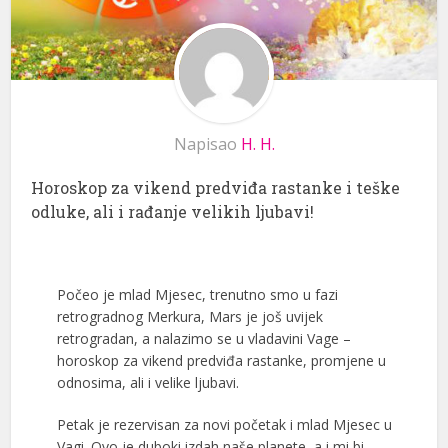
Napisao
H. H.
Horoskop za vikend predviđa rastanke i teške
odluke, ali i rađanje velikih ljubavi!
Počeo je mlad Mjesec, trenutno smo u fazi
retrogradnog Merkura, Mars je još uvijek
retrogradan, a nalazimo se u vladavini Vage –
horoskop za vikend predviđa rastanke, promjene u
odnosima, ali i velike ljubavi.
Petak je rezervisan za novi početak i mlad Mjesec u
Vagi. Ovo je duboki izdah naše planete, a i mi bi