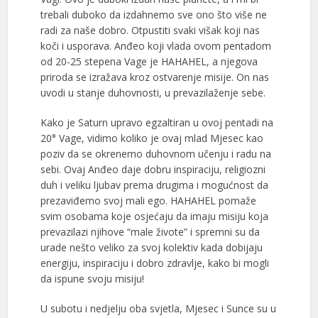
trebali duboko da izdahnemo sve ono što više ne
radi za naše dobro. Otpustiti svaki višak koji nas
koči i usporava. Anđeo koji vlada ovom pentadom
od 20-25 stepena Vage je HAHAHEL, a njegova
priroda se izražava kroz ostvarenje misije. On nas
uvodi u stanje duhovnosti, u prevazilaženje sebe.
Kako je Saturn upravo egzaltiran u ovoj pentadi na
20° Vage, vidimo koliko je ovaj mlad Mjesec kao
poziv da se okrenemo duhovnom učenju i radu na
sebi. Ovaj Anđeo daje dobru inspiraciju, religiozni
duh i veliku ljubav prema drugima i mogućnost da
prezaviđemo svoj mali ego. HAHAHEL pomaže
svim osobama koje osjećaju da imaju misiju koja
prevazilazi njihove “male živote” i spremni su da
urade nešto veliko za svoj kolektiv kada dobijaju
energiju, inspiraciju i dobro zdravlje, kako bi mogli
da ispune svoju misiju!
U subotu i nedjelju oba svjetla, Mjesec i Sunce su u