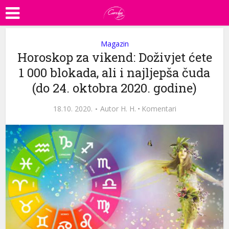
Magazin
Horoskop za vikend: Doživjet ćete
1 000 blokada, ali i najljepša čuda
(do 24. oktobra 2020. godine)
18.10. 2020.
Autor
H. H.
·
Komentari