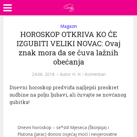
Magazin
HOROSKOP OTKRIVA KO ĆE
IZGUBITI VELIKI NOVAC: Ovaj
znak mora da se čuva lažnih
obećanja
24.06. 2018.
Autor
H. H.
·
Komentari
Dnevni horoskop predviđa najljepši preokret
sudbine na polju ljubavi, ali čuvajte se novčanog
gubitka!
Dnevni horoskop – se*stil Mjeseca (Škorpija) i
Plutona (Jarac) donosi osjećaj moći i nevjerovatne