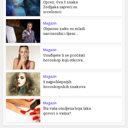
Oprez: Ova 3 znaka
Zodijaka najveći su
srcelomci
Magazin
Objasnio zašto su mladi
narcisoidni i lijeni:...
Magazin
Usuđujete li se pročitati
horoskop koji otkriva...
Magazin
5 najpohlepnijih
horoskopskih znakova
Magazin
Šta vaša omiljena boja laka
govori o vama?