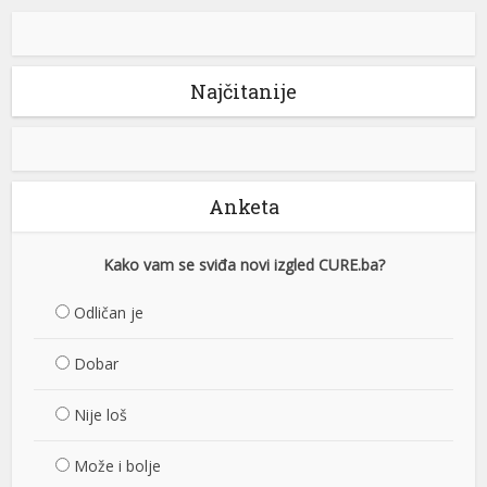
Najčitanije
Anketa
Kako vam se sviđa novi izgled CURE.ba?
Odličan je
Dobar
Nije loš
Može i bolje