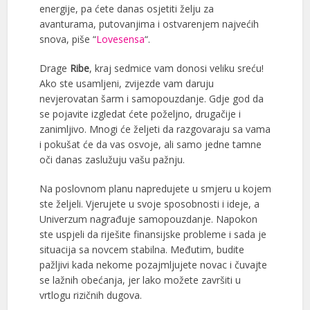
energije, pa ćete danas osjetiti želju za
avanturama, putovanjima i ostvarenjem najvećih
snova, piše “
Lovesensa
“.
Drage
Ribe
, kraj sedmice vam donosi veliku sreću!
Ako ste usamljeni, zvijezde vam daruju
nevjerovatan šarm i samopouzdanje. Gdje god da
se pojavite izgledat ćete poželjno, drugačije i
zanimljivo. Mnogi će željeti da razgovaraju sa vama
i pokušat će da vas osvoje, ali samo jedne tamne
oči danas zaslužuju vašu pažnju.
Na poslovnom planu napredujete u smjeru u kojem
ste željeli. Vjerujete u svoje sposobnosti i ideje, a
Univerzum nagrađuje samopouzdanje. Napokon
ste uspjeli da riješite finansijske probleme i sada je
situacija sa novcem stabilna. Međutim, budite
pažljivi kada nekome pozajmljujete novac i čuvajte
se lažnih obećanja, jer lako možete završiti u
vrtlogu rizičnih dugova.