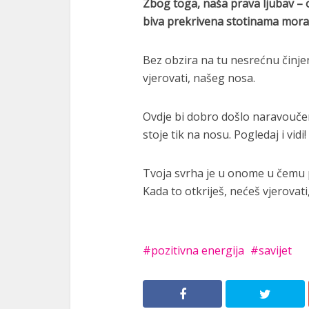
Zbog toga, naša prava ljubav – o
biva prekrivena stotinama moranj
Bez obzira na tu nesrećnu činjeni
vjerovati, našeg nosa.
Ovdje bi dobro došlo naravoučenij
stoje tik na nosu. Pogledaj i vidi!
Tvoja svrha je u onome u čemu pr
Kada to otkriješ, nećeš vjerovati
pozitivna energija
savijet