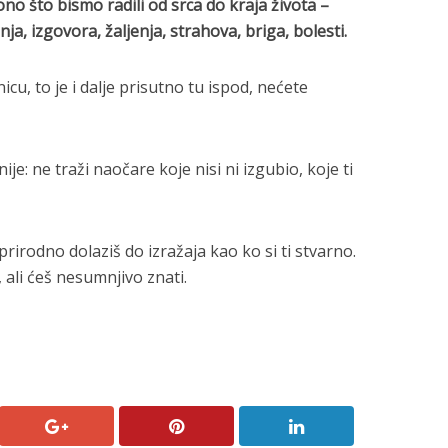
no što bismo radili od srca do kraja života –
a, izgovora, žaljenja, strahova, briga, bolesti.
cu, to je i dalje prisutno tu ispod, nećete
e: ne traži naočare koje nisi ni izgubio, koje ti
irodno dolaziš do izražaja kao ko si ti stvarno.
, ali ćeš nesumnjivo znati.