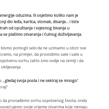
nergije oduzima. Ili osjetimo koliko nam je
onji dio leđa, karlica, stomak, disanje… i biće
rah od opuštanja i svjesnog bivanja u
se plašimo otvaranja i čulnog doživljavanja.
bismo pomogli sebi da ne uzimamo u obzir sve
moramo, na primjer, da provodimo sate i sate u
sopstvenu svrhu zašto smo ovdje na zemlji i da
oklijevanja.
: „
gledaj svoja posla i ne sekiraj se mnogo
“.
kraj?
mo da pronađemo svrhu sopstvenog života, onda
posvećujemo svoje vrijeme stvarima koje nemaju