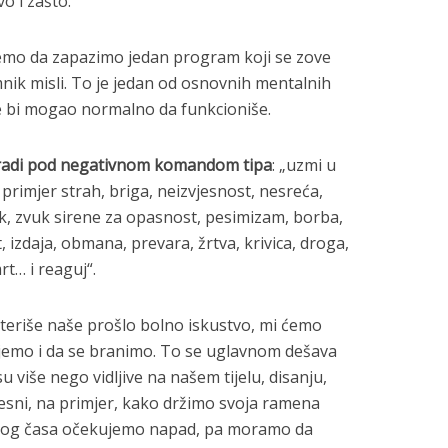
o i zašto.
mo da zapazimo jedan program koji se zove
emnik misli. To je jedan od osnovnih mentalnih
e bi mogao normalno da funkcioniše.
 radi pod negativnom komandom tipa
: „uzmi u
a primjer strah, briga, neizvjesnost, nesreća,
k, zvuk sirene za opasnost, pesimizam, borba,
, izdaja, obmana, prevara, žrtva, krivica, droga,
t… i reaguj“.
kteriše naše prošlo bolno iskustvo, mi ćemo
jemo i da se branimo. To se uglavnom dešava
su više nego vidljive na našem tijelu, disanju,
esni, na primjer, kako držimo svoja ramena
akog časa očekujemo napad, pa moramo da