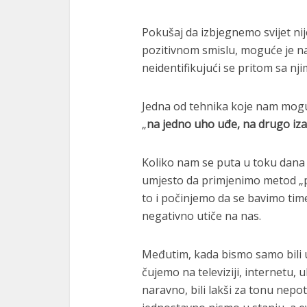
Pokušaj da izbjegnemo svijet ni
pozitivnom smislu, moguće je nau
neidentifikujući se pritom sa njim
Jedna od tehnika koje nam mogu
„
na jedno uho uđe, na drugo iz
Koliko nam se puta u toku dana 
umjesto da primjenimo metod „p
to i počinjemo da se bavimo time
negativno utiče na nas.
Međutim, kada bismo samo bili u
čujemo na televiziji, internetu, ul
naravno, bili lakši za tonu nepo