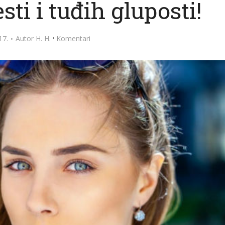
sti i tuđih gluposti!
·
17.
Autor
H. H.
Komentari