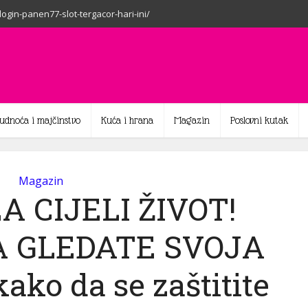
-login-panen77-slot-tergacor-hari-ini/
rudnoća i majčinstvo
Kuća i hrana
Magazin
Poslovni kutak
Magazin
A CIJELI ŽIVOT!
A GLEDATE SVOJA
ako da se zaštitite