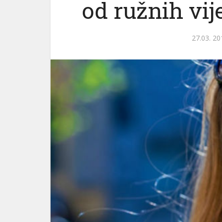
od ružnih vije
27.03. 20