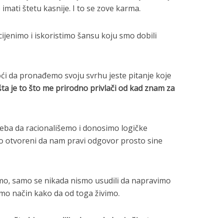
e imati štetu kasnije. I to se zove karma.
ijenimo i iskoristimo šansu koju smo dobili
i da pronađemo svoju svrhu jeste pitanje koje
šta je to što me prirodno privlači od kad znam za
reba da racionališemo i donosimo logičke
o otvoreni da nam pravi odgovor prosto sine
mo, samo se nikada nismo usudili da napravimo
mo način kako da od toga živimo.