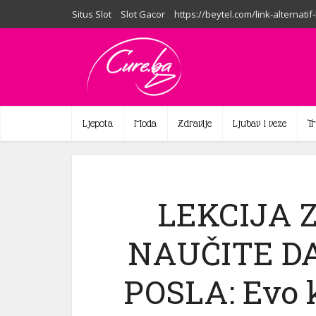
Situs Slot
Slot Gacor
https://beytel.com/link-alternatif
Ljepota
Moda
Zdravlje
Ljubav i veze
T
LEKCIJA Z
NAUČITE D
POSLA: Evo k