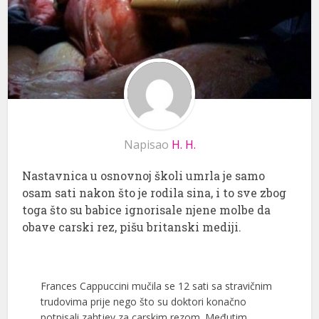
Napisao
H. H.
Nastavnica u osnovnoj školi umrla je samo
osam sati nakon što je rodila sina, i to sve zbog
toga što su babice ignorisale njene molbe da
obave carski rez, pišu britanski mediji.
Frances Cappuccini mučila se 12 sati sa stravičnim
trudovima prije nego što su doktori konačno
potpisali zahtjev za carskim rezom. Međutim,