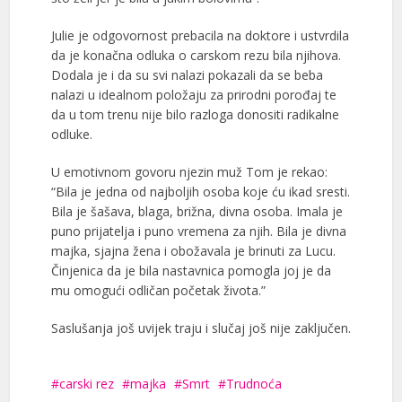
Julie je odgovornost prebacila na doktore i ustvrdila
da je konačna odluka o carskom rezu bila njihova.
Dodala je i da su svi nalazi pokazali da se beba
nalazi u idealnom položaju za prirodni porođaj te
da u tom trenu nije bilo razloga donositi radikalne
odluke.
U emotivnom govoru njezin muž Tom je rekao:
“Bila je jedna od najboljih osoba koje ću ikad sresti.
Bila je šašava, blaga, brižna, divna osoba. Imala je
puno prijatelja i puno vremena za njih. Bila je divna
majka, sjajna žena i obožavala je brinuti za Lucu.
Činjenica da je bila nastavnica pomogla joj je da
mu omogući odličan početak života.”
Saslušanja još uvijek traju i slučaj još nije zaključen.
carski rez
majka
Smrt
Trudnoća