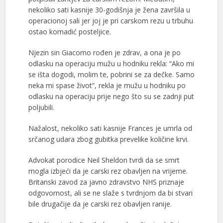
nekoliko sati kasnije 30-godišnja je žena završila u
operacionoj sali jer joj je pri carskom rezu u trbuhu
ostao komadić posteljice.
Njezin sin Giacomo rođen je zdrav, a ona je po
odlasku na operaciju mužu u hodniku rekla: “Ako mi
se išta dogodi, molim te, pobrini se za dečke. Samo
neka mi spase život”, rekla je mužu u hodniku po
odlasku na operaciju prije nego što su se zadnji put
poljubili.
Nažalost, nekoliko sati kasnije Frances je umrla od
srčanog udara zbog gubitka prevelike količine krvi.
Advokat porodice Neil Sheldon tvrdi da se smrt
mogla izbjeći da je carski rez obavljen na vrijeme.
Britanski zavod za javno zdravstvo NHS priznaje
odgovornost, ali se ne slaže s tvrdnjom da bi stvari
bile drugačije da je carski rez obavljen ranije.