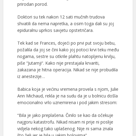
prirodan porod.
Doktori su tek nakon 12 sati mučnih trudova
shvatili da nema napretka, a osim toga dali su joj
epiduralnu uprkos savjetu opstetričara.
Tek kad se Frances, dojeći po prvi put svoju bebu,
požalila da joj se čini kako joj potoci krvi teku među
nogama, sestre su otkrile plahtu natopljenu krvlju,
piše “Jutarnji“. Kako nije prestajala krvariti,
zakazana je hitna operacija. Nikad se nije probudila
iz anestezije…
Babica koja je većinu vremena provela s njom, Julie
Ann Michaud, rekla je na sudu da je u bolnicu došla
emocionalno vrlo uznemirena i pod jakim stresom:
“Bila je jako preplašena. Činilo se kao da očekuje
najgoru katastrofu. Nikad nisam ni prije ni poslije
vidjela nekog tako uplašenog. Nije ni sama znala
što želi jer je bila u jakim bolovima”.