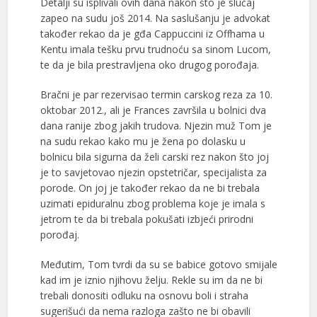
Detalji su isplivali ovih dana nakon što je slučaj
zapeo na sudu još 2014. Na saslušanju je advokat
također rekao da je gđa Cappuccini iz Offhama u
Kentu imala tešku prvu trudnoću sa sinom Lucom,
te da je bila prestravljena oko drugog porođaja.
Bračni je par rezervisao termin carskog reza za 10.
oktobar 2012., ali je Frances završila u bolnici dva
dana ranije zbog jakih trudova. Njezin muž Tom je
na sudu rekao kako mu je žena po dolasku u
bolnicu bila sigurna da želi carski rez nakon što joj
je to savjetovao njezin opstetričar, specijalista za
porode. On joj je također rekao da ne bi trebala
uzimati epiduralnu zbog problema koje je imala s
jetrom te da bi trebala pokušati izbjeći prirodni
porođaj.
Međutim, Tom tvrdi da su se babice gotovo smijale
kad im je iznio njihovu želju. Rekle su im da ne bi
trebali donositi odluku na osnovu boli i straha
sugerišući da nema razloga zašto ne bi obavili