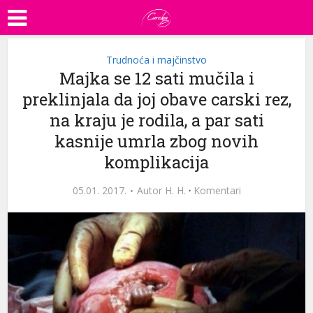
Trudnoća i majčinstvo
Majka se 12 sati mučila i
preklinjala da joj obave carski rez,
na kraju je rodila, a par sati
kasnije umrla zbog novih
komplikacija
05.01. 2017.
Autor
H. H.
·
Komentari