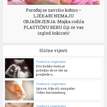
Porođaj se završio kobno –
LJEKARI NEMAJU
OBJAŠNJENJA: Majka rodila
PLASTIČNU BEBU čiji će vas
izgled šokirati!
Slične vijesti
Trudnoća i majčinstvo
Evo koliko često je
poželjno da se ide na
preglede u...
Trudnoća i majčinstvo
Igra se, trlja oči, sisa palac:
Video fascinantnog...
Trudnoća i majčinstvo