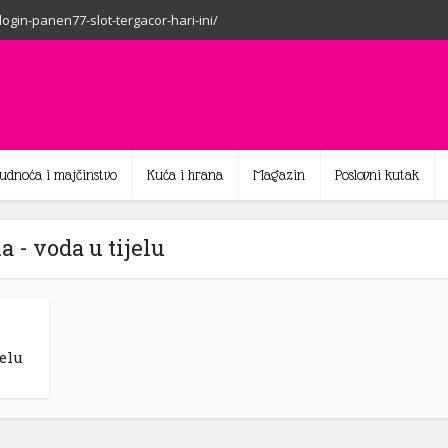
-login-panen77-slot-tergacor-hari-ini/
rudnoća i majčinstvo
Kuća i hrana
Magazin
Poslovni kutak
 - voda u tijelu
jelu