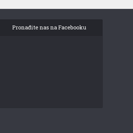
Pronađite nas na Facebooku