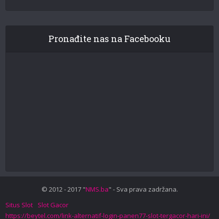
Pronađite nas na Facebooku
© 2012 - 2017 "
NMS.ba
" - Sva prava zadržana.
Situs Slot
Slot Gacor
https://beytel.com/link-alternatif-login-panen77-slot-tergacor-hari-ini/