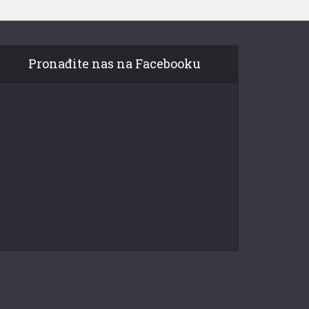
Pronađite nas na Facebooku