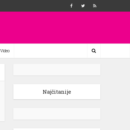
Video
Najčitanije