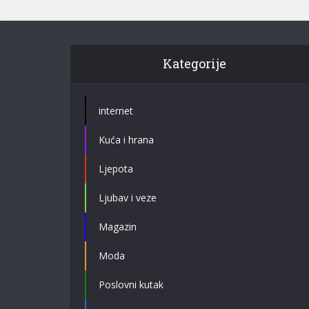
Kategorije
internet
Kuća i hrana
Ljepota
Ljubav i veze
Magazin
Moda
Poslovni kutak