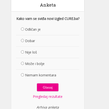
Anketa
Kako vam se sviđa novi izgled CURE.ba?
Odličan je
Dobar
Nije loš
Može i bolje
Nemam komentara
Pregledaj rezultate
Arhiva anketa