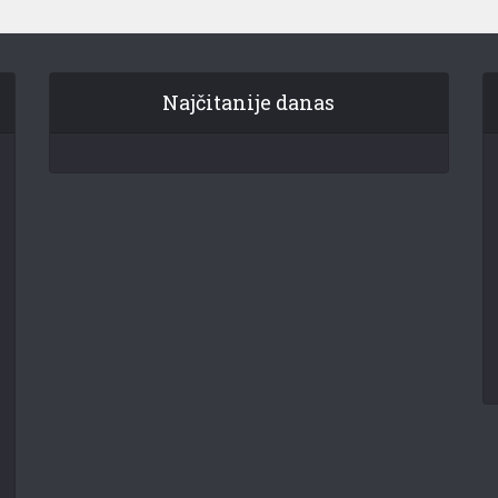
Najčitanije danas