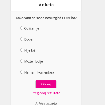
Anketa
Kako vam se sviđa novi izgled CURE.ba?
Odličan je
Dobar
Nije loš
Može i bolje
Nemam komentara
Pregledaj rezultate
Arhiva anketa