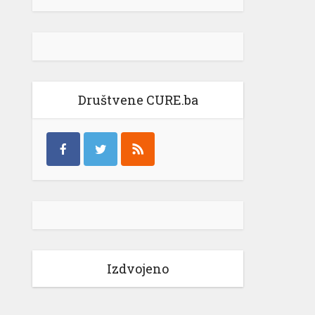
Društvene CURE.ba
Izdvojeno