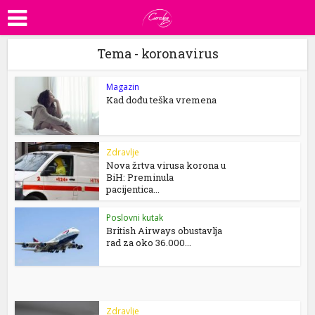
Tema - koronavirus
Magazin
Kad dođu teška vremena
Zdravlje
Nova žrtva virusa korona u
BiH: Preminula
pacijentica...
Poslovni kutak
British Airways obustavlja
rad za oko 36.000...
Zdravlje