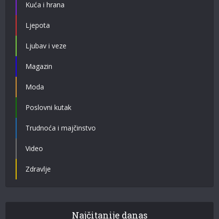
Kuća i hrana
Ljepota
Ljubav i veze
Magazin
Moda
Poslovni kutak
Trudnoća i majčinstvo
Video
Zdravlje
Najčitanije danas