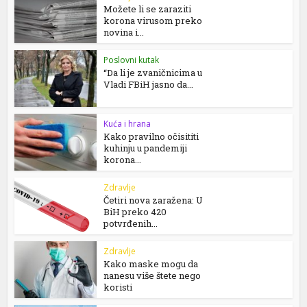
Možete li se zaraziti
korona virusom preko
novina i...
Poslovni kutak
“Da li je zvaničnicima u
Vladi FBiH jasno da...
Kuća i hrana
Kako pravilno očisititi
kuhinju u pandemiji
korona...
Zdravlje
Četiri nova zaražena: U
BiH preko 420
potvrđenih...
Zdravlje
Kako maske mogu da
nanesu više štete nego
koristi