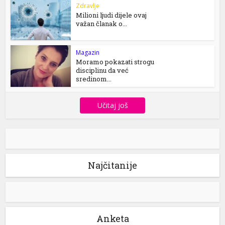
Zdravlje
Milioni ljudi dijele ovaj
važan članak o...
Magazin
Moramo pokazati strogu
disciplinu da već
sredinom...
Učitaj još
Najčitanije
Anketa