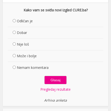
Kako vam se sviđa novi izgled CURE.ba?
Odličan je
Dobar
Nije loš
Može i bolje
Nemam komentara
Pregledaj rezultate
Arhiva anketa