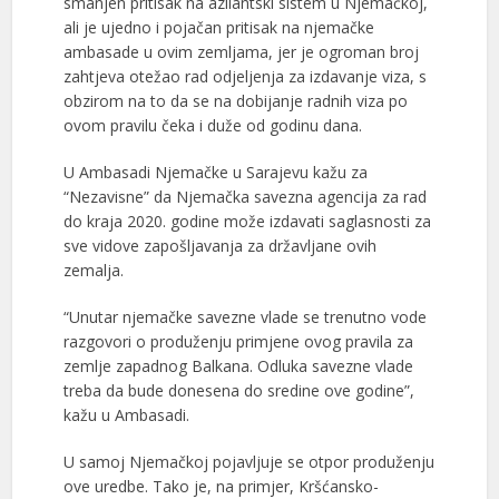
smanjen pritisak na azilantski sistem u Njemačkoj,
ali je ujedno i pojačan pritisak na njemačke
ambasade u ovim zemljama, jer je ogroman broj
zahtjeva otežao rad odjeljenja za izdavanje viza, s
obzirom na to da se na dobijanje radnih viza po
ovom pravilu čeka i duže od godinu dana.
U Ambasadi Njemačke u Sarajevu kažu za
“Nezavisne” da Njemačka savezna agencija za rad
do kraja 2020. godine može izdavati saglasnosti za
sve vidove zapošljavanja za državljane ovih
zemalja.
“Unutar njemačke savezne vlade se trenutno vode
razgovori o produženju primjene ovog pravila za
zemlje zapadnog Balkana. Odluka savezne vlade
treba da bude donesena do sredine ove godine”,
kažu u Ambasadi.
U samoj Njemačkoj pojavljuje se otpor produženju
ove uredbe. Tako je, na primjer, Kršćansko-