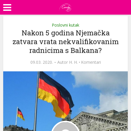
Poslovni kutak
Nakon 5 godina Njemačka
zatvara vrata nekvalifikovanim
radnicima s Balkana?
09.03. 2020.
Autor
H. H.
·
Komentari