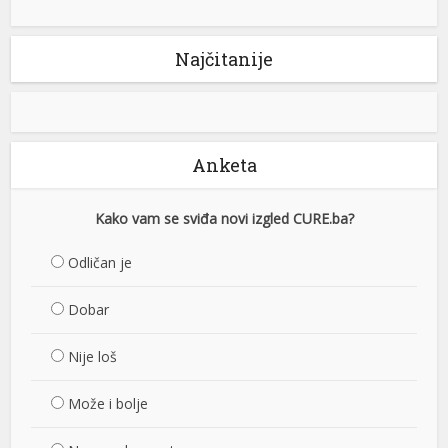
Najčitanije
Anketa
Kako vam se sviđa novi izgled CURE.ba?
Odličan je
Dobar
Nije loš
Može i bolje