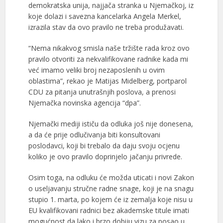
demokratska unija, najjača stranka u Njemačkoj, iz
koje dolazi i savezna kancelarka Angela Merkel,
izrazila stav da ovo pravilo ne treba produžavati.
“Nema nikakvog smisla naše tržište rada kroz ovo
pravilo otvoriti za nekvalifikovane radnike kada mi
već imamo veliki broj nezaposlenih u ovim
oblastima”, rekao je Matijas Midelberg, portparol
CDU za pitanja unutrašnjih poslova, a prenosi
Njemačka novinska agencija “dpa”.
Njemački mediji ističu da odluka još nije donesena,
a da će prije odlučivanja biti konsultovani
poslodavci, koji bi trebalo da daju svoju ocjenu
koliko je ovo pravilo doprinjelo jačanju privrede.
Osim toga, na odluku će možda uticati i novi Zakon
o useljavanju stručne radne snage, koji je na snagu
stupio 1. marta, po kojem će iz zemalja koje nisu u
EU kvalifikovani radnici bez akademske titule imati
mogućnost da lako i brzo dobiju vizu za posao u