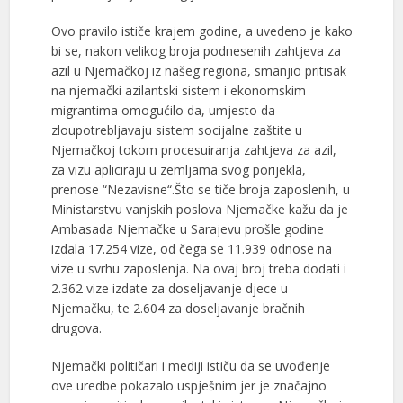
Ovo pravilo ističe krajem godine, a uvedeno je kako
bi se, nakon velikog broja podnesenih zahtjeva za
azil u Njemačkoj iz našeg regiona, smanjio pritisak
na njemački azilantski sistem i ekonomskim
migrantima omogućilo da, umjesto da
zloupotrebljavaju sistem socijalne zaštite u
Njemačkoj tokom procesuiranja zahtjeva za azil,
za vizu apliciraju u zemljama svog porijekla,
prenose “Nezavisne“.Što se tiče broja zaposlenih, u
Ministarstvu vanjskih poslova Njemačke kažu da je
Ambasada Njemačke u Sarajevu prošle godine
izdala 17.254 vize, od čega se 11.939 odnose na
vize u svrhu zaposlenja. Na ovaj broj treba dodati i
2.362 vize izdate za doseljavanje djece u
Njemačku, te 2.604 za doseljavanje bračnih
drugova.
Njemački političari i mediji ističu da se uvođenje
ove uredbe pokazalo uspješnim jer je značajno