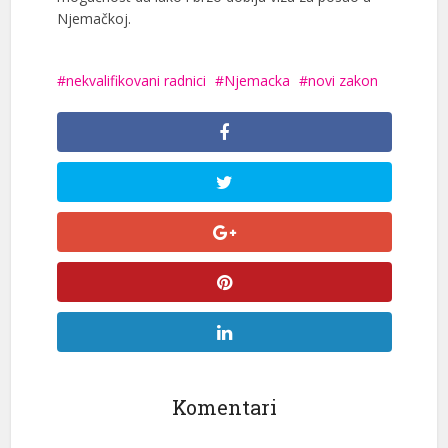
Njemačkoj.
nekvalifikovani radnici
Njemacka
novi zakon
Komentari