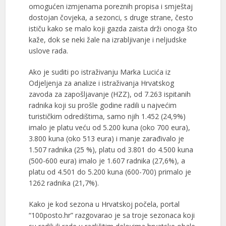
omogućen izmjenama poreznih propisa i smještaj
dostojan čovjeka, a sezonci, s druge strane, često
ističu kako se malo koji gazda zaista drži onoga što
kaže, dok se neki žale na izrabljivanje i neljudske
uslove rada.
Ako je suditi po istraživanju Marka Lucića iz
Odjeljenja za analize i istraživanja Hrvatskog
zavoda za zapošljavanje (HZZ), od 7.263 ispitanih
radnika koji su prošle godine radili u najvećim
turističkim odredištima, samo njih 1.452 (24,9%)
imalo je platu veću od 5.200 kuna (oko 700 eura),
3.800 kuna (oko 513 eura) i manje zarađivalo je
1.507 radnika (25 %), platu od 3.801 do 4.500 kuna
(500-600 eura) imalo je 1.607 radnika (27,6%), a
platu od 4.501 do 5.200 kuna (600-700) primalo je
1262 radnika (21,7%).
Kako je kod sezona u Hrvatskoj počela, portal
“100posto.hr” razgovarao je sa troje sezonaca koji