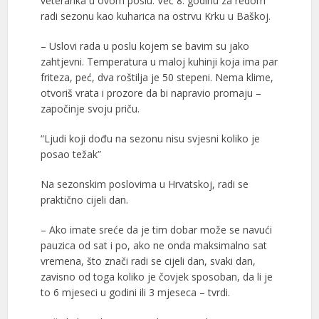
veteranka u ovom poslu. Već 8. godinu za redom
radi sezonu kao kuharica na ostrvu Krku u Baškoj.
– Uslovi rada u poslu kojem se bavim su jako
zahtjevni. Temperatura u maloj kuhinji koja ima par
friteza, peć, dva roštilja je 50 stepeni. Nema klime,
otvoriš vrata i prozore da bi napravio promaju –
započinje svoju priču.
“Ljudi koji dođu na sezonu nisu svjesni koliko je
posao težak”
Na sezonskim poslovima u Hrvatskoj, radi se
praktično cijeli dan.
– Ako imate sreće da je tim dobar može se navući
pauzica od sat i po, ako ne onda maksimalno sat
vremena, što znači radi se cijeli dan, svaki dan,
zavisno od toga koliko je čovjek sposoban, da li je
to 6 mjeseci u godini ili 3 mjeseca – tvrdi.