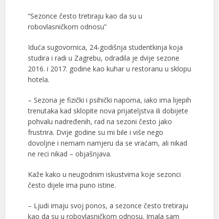
“Sezonce često tretiraju kao da su u
robovlasničkom odnosu”
Iduća sugovornica, 24-godišnja studentkinja koja
studira i radi u Zagrebu, odradila je dvije sezone
2016. i 2017. godine kao kuhar u restoranu u sklopu
hotela.
– Sezona je fizički i psihički naporna, iako ima lijepih
trenutaka kad sklopite nova prijateljstva ili dobijete
pohvalu nadređenih, rad na sezoni često jako
frustrira. Dvije godine su mi bile i više nego
dovoljne i nemam namjeru da se vraćam, ali nikad
ne reci nikad – objašnjava.
Kaže kako u neugodnim iskustvima koje sezonci
često dijele ima puno istine.
– Ljudi imaju svoj ponos, a sezonce često tretiraju
kao da su u robovlasničkom odnosu. Imala sam