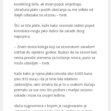
korektnog šefa, ali stvari poput smještaja,
obračuna plate i pustih obećanja su me odbila od
daljih odlazaka na sezonu – tvrdi.
Što se tiče plate, kaže kako sezonski radnici poput
konobara mogu jako dobro da zarade zbog
napojnica.
– Znam dosta kolega koji sa sezonskom zaradom
izdržali do sljedeće godine. Budući da na sezoni baš
nema previše vremena za trošenje novca, puno se
može uštedjeti – tvrdi.
Kaže kako je njena plata iznosila oko 6.000 kuna
(oko 810 eura) i da je time bila relativno
zadovoljna, iako smatra da je to u svakom slučaju
premalo za sve ono što pošteni i marljivi sezonci
odrade i nose na svojim leđima.
Iduća sugovornica s kojom je razgovarano je