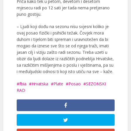
Priča kako tek u petom, devetom i desetom
mjesecu radi po 12 sati jer tada nema pretjerano
puno gostiju.
– Ljudi koji dođu na sezonu nisu svjesni koliko je
ovaj posao fizički i psihički težak. Čovjek mora
duhom i tijelom biti spreman i uravnotežen da bi
mogao da iznese sve što se od njega traži, imati
jasan cilj i viziju zašto radi sezonu. Treba uzeti u
obzir da ljudi dolaze iz različitih podneblja Hrvatske,
sa različitim mišljenjima o poslu i vještinama, pa su
i međuljudski odnosi ti koji isto utiču na sve – kaže.
fbia
Hrvatska
Plate
Posao
SEZONSKI
RAD