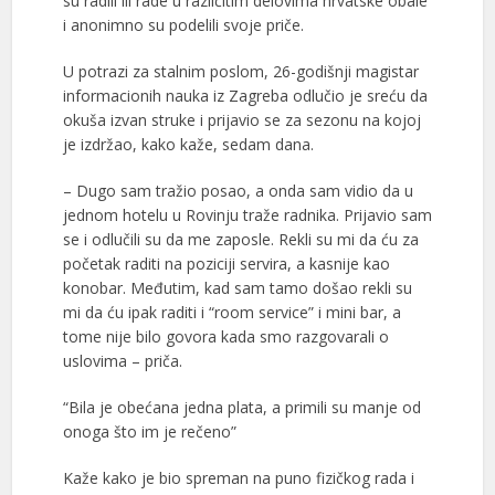
su radili ili rade u različitim delovima hrvatske obale
i anonimno su podelili svoje priče.
U potrazi za stalnim poslom, 26-godišnji magistar
informacionih nauka iz Zagreba odlučio je sreću da
okuša izvan struke i prijavio se za sezonu na kojoj
je izdržao, kako kaže, sedam dana.
– Dugo sam tražio posao, a onda sam vidio da u
jednom hotelu u Rovinju traže radnika. Prijavio sam
se i odlučili su da me zaposle. Rekli su mi da ću za
početak raditi na poziciji servira, a kasnije kao
konobar. Međutim, kad sam tamo došao rekli su
mi da ću ipak raditi i “room service” i mini bar, a
tome nije bilo govora kada smo razgovarali o
uslovima – priča.
“Bila je obećana jedna plata, a primili su manje od
onoga što im je rečeno”
Kaže kako je bio spreman na puno fizičkog rada i