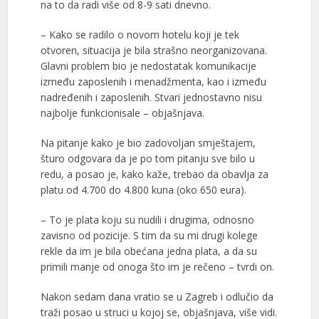
na to da radi više od 8-9 sati dnevno.
– Kako se radilo o novom hotelu koji je tek
otvoren, situacija je bila strašno neorganizovana.
Glavni problem bio je nedostatak komunikacije
između zaposlenih i menadžmenta, kao i između
nadređenih i zaposlenih. Stvari jednostavno nisu
najbolje funkcionisale – objašnjava.
Na pitanje kako je bio zadovoljan smještajem,
šturo odgovara da je po tom pitanju sve bilo u
redu, a posao je, kako kaže, trebao da obavlja za
platu od 4.700 do 4.800 kuna (oko 650 eura).
– To je plata koju su nudili i drugima, odnosno
zavisno od pozicije. S tim da su mi drugi kolege
rekle da im je bila obećana jedna plata, a da su
primili manje od onoga što im je rečeno – tvrdi on.
Nakon sedam dana vratio se u Zagreb i odlučio da
traži posao u struci u kojoj se, objašnjava, više vidi.