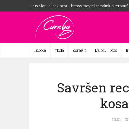
Situs Slot
Slot Gacor
https://beytel.com/link-alternatif
Ljepota
Moda
Zdravlje
Ljubav i veze
T
Savršen re
kosa
10.05. 20