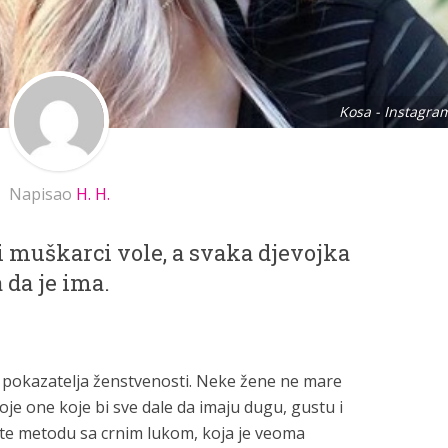
Kosa - Instagra
Napisao
H. H.
vi muškarci vole, a svaka djevojka
 da je ima.
ih pokazatelja ženstvenosti. Neke žene ne mare
e one koje bi sve dale da imaju dugu, gustu i
te metodu sa crnim lukom, koja je veoma