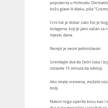
popularna u Holivudu. Dermatolo
kožu glave ili dlaku, piše “Cosmo
Crni luk je dobar zato što je b
kolagena, koji je jako važan za ra
mjesec dana.
Recept je veom jednostavan:
Izrendajte dva do četiri luka i i
ostavite 15 minuta da odstoji.
Ako imate vremena, možete ostavit
bolji.
Nakon toga operite kosu kao i in
dva puta mjesečno i rezultati će v