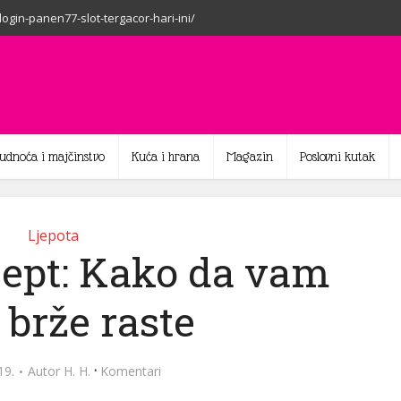
-login-panen77-slot-tergacor-hari-ini/
rudnoća i majčinstvo
Kuća i hrana
Magazin
Poslovni kutak
Ljepota
cept: Kako da vam
 brže raste
·
19.
Autor
H. H.
Komentari