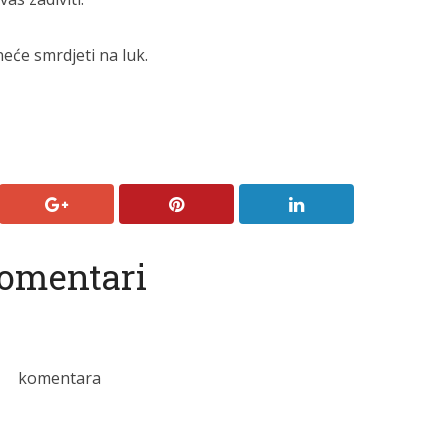
eće smrdjeti na luk.
omentari
komentara