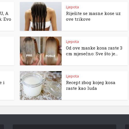
Ljepota
U, A
Riješite se masne kose uz
: Evo
ove trikove
Ljepota
Od ove maske kosa raste 3
cm mjesečno: Sve što je...
Ljepota
e i
Recept zbog kojeg kosa
raste kao luda