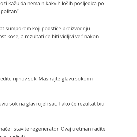
zi kažu da nema nikakvih loših posljedica po
politan“.
ogat sumporom koji podstiče proizvodnju
st kose, a rezultati će biti vidljivi već nakon
scjedite njihov sok. Masirajte glavu sokom i
i sok na glavi cijeli sat. Tako će rezultat biti
ače i stavite regenerator. Ovaj tretman radite
as zadiviti.