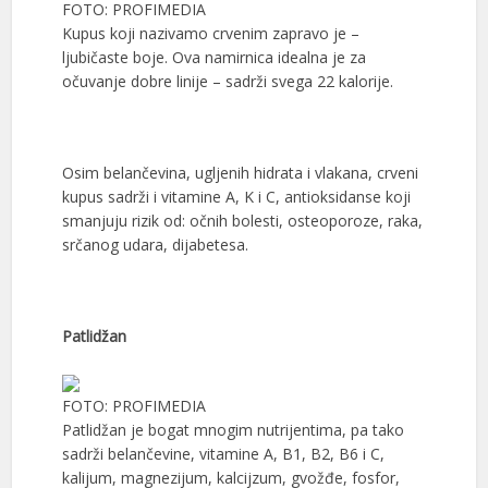
FOTO: PROFIMEDIA
Kupus koji nazivamo crvenim zapravo je –
ljubičaste boje. Ova namirnica idealna je za
očuvanje dobre linije – sadrži svega 22 kalorije.
Osim belančevina, ugljenih hidrata i vlakana, crveni
kupus sadrži i vitamine A, K i C, antioksidanse koji
smanjuju rizik od: očnih bolesti, osteoporoze, raka,
srčanog udara, dijabetesa.
Patlidžan
FOTO: PROFIMEDIA
Patlidžan je bogat mnogim nutrijentima, pa tako
sadrži belančevine, vitamine A, B1, B2, B6 i C,
kalijum, magnezijum, kalcijzum, gvožđe, fosfor,