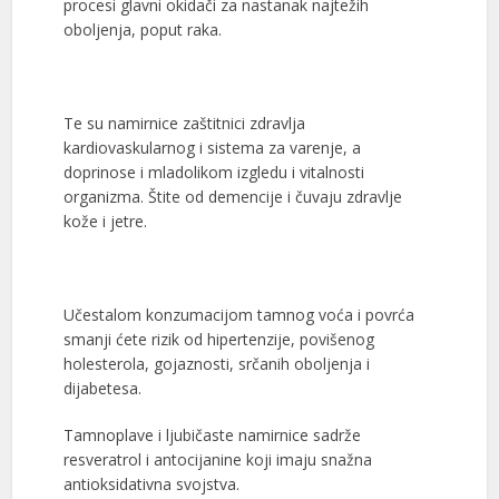
procesi glavni okidači za nastanak najtežih
oboljenja, poput raka.
Te su namirnice zaštitnici zdravlja
kardiovaskularnog i sistema za varenje, a
doprinose i mladolikom izgledu i vitalnosti
organizma. Štite od demencije i čuvaju zdravlje
kože i jetre.
Učestalom konzumacijom tamnog voća i povrća
smanji ćete rizik od hipertenzije, povišenog
holesterola, gojaznosti, srčanih oboljenja i
dijabetesa.
Tamnoplave i ljubičaste namirnice sadrže
resveratrol i antocijanine koji imaju snažna
antioksidativna svojstva.