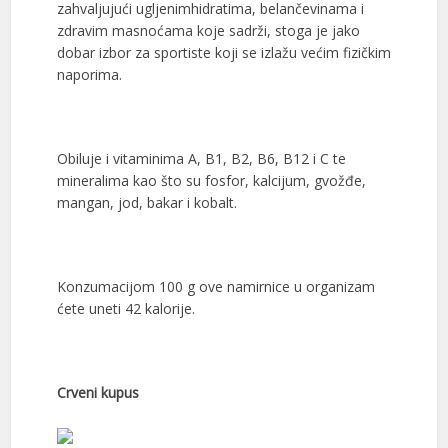
zahvaljujući ugljenimhidratima, belančevinama i
zdravim masnoćama koje sadrži, stoga je jako
dobar izbor za sportiste koji se izlažu većim fizičkim
naporima.
Obiluje i vitaminima A, B1, B2, B6, B12 i C te
mineralima kao što su fosfor, kalcijum, gvožđe,
mangan, jod, bakar i kobalt.
Konzumacijom 100 g ove namirnice u organizam
ćete uneti 42 kalorije.
Crveni kupus