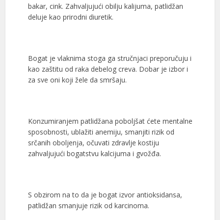
bakar, cink. Zahvaljujući obilju kalijuma, patlidžan
deluje kao prirodni diuretik.
Bogat je vlaknima stoga ga stručnjaci preporučuju i
kao zaštitu od raka debelog creva. Dobar je izbor i
za sve oni koji žele da smršaju.
Konzumiranjem patlidžana poboljšat ćete mentalne
sposobnosti, ublažiti anemiju, smanjiti rizik od
srčanih oboljenja, očuvati zdravlje kostiju
zahvaljujući bogatstvu kalcijuma i gvožđa.
S obzirom na to da je bogat izvor antioksidansa,
patlidžan smanjuje rizik od karcinoma.