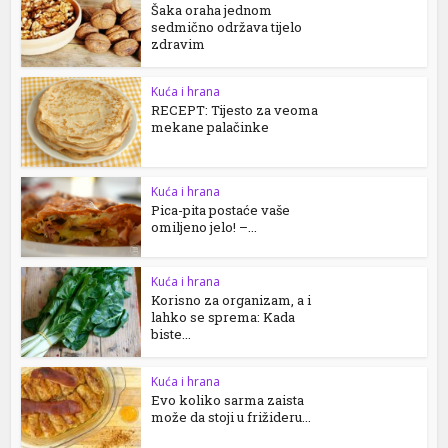
Šaka oraha jednom
sedmično održava tijelo
zdravim
Kuća i hrana
RECEPT: Tijesto za veoma
mekane palačinke
Kuća i hrana
Pica-pita postaće vaše
omiljeno jelo! –...
Kuća i hrana
Korisno za organizam, a i
lahko se sprema: Kada
biste...
Kuća i hrana
Evo koliko sarma zaista
može da stoji u frižideru...