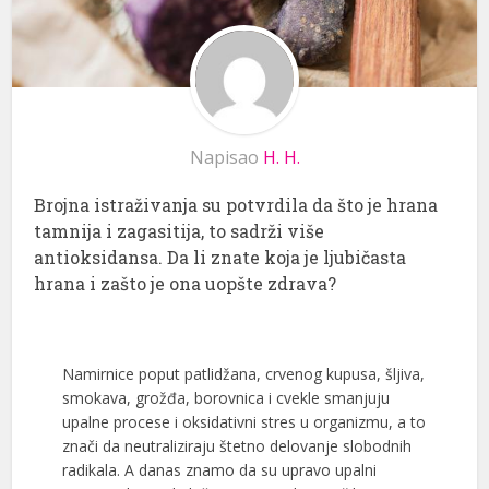
Napisao
H. H.
Brojna istraživanja su potvrdila da što je hrana
tamnija i zagasitija, to sadrži više
antioksidansa. Da li znate koja je ljubičasta
hrana i zašto je ona uopšte zdrava?
Namirnice poput patlidžana, crvenog kupusa, šljiva,
smokava, grožđa, borovnica i cvekle smanjuju
upalne procese i oksidativni stres u organizmu, a to
znači da neutraliziraju štetno delovanje slobodnih
radikala. A danas znamo da su upravo upalni