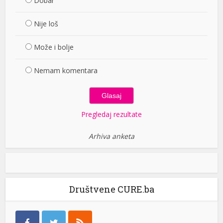
Dobar
Nije loš
Može i bolje
Nemam komentara
Pregledaj rezultate
Arhiva anketa
Društvene CURE.ba