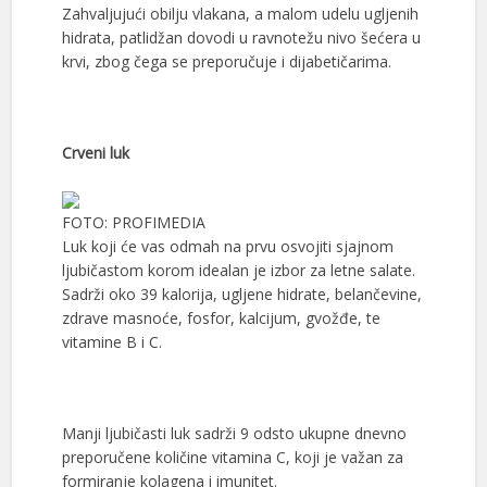
Zahvaljujući obilju vlakana, a malom udelu ugljenih
hidrata, patlidžan dovodi u ravnotežu nivo šećera u
krvi, zbog čega se preporučuje i dijabetičarima.
Crveni luk
FOTO: PROFIMEDIA
Luk koji će vas odmah na prvu osvojiti sjajnom
ljubičastom korom idealan je izbor za letne salate.
Sadrži oko 39 kalorija, ugljene hidrate, belančevine,
zdrave masnoće, fosfor, kalcijum, gvožđe, te
vitamine B i C.
Manji ljubičasti luk sadrži 9 odsto ukupne dnevno
preporučene količine vitamina C, koji je važan za
formiranje kolagena i imunitet.