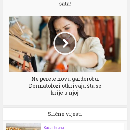
sata!
Ne perete novu garderobu:
Dermatolozi otkrivaju šta se
krije u njoj!
Slične vijesti
Kuća i hrana