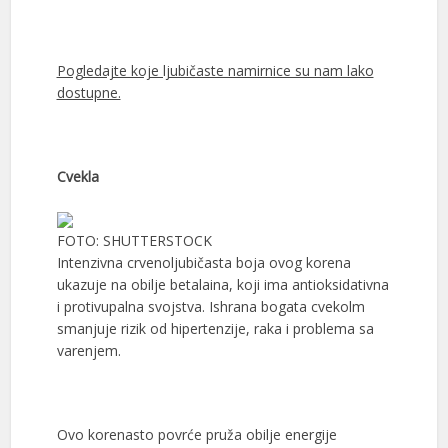
Pogledajte koje ljubičaste namirnice su nam lako
dostupne.
Cvekla
FOTO: SHUTTERSTOCK
Intenzivna crvenoljubičasta boja ovog korena
ukazuje na obilje betalaina, koji ima antioksidativna
i protivupalna svojstva. Ishrana bogata cvekolm
smanjuje rizik od hipertenzije, raka i problema sa
varenjem.
Ovo korenasto povrće pruža obilje energije