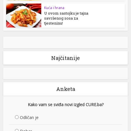
Kuća i hrana
U ovom sastojku je tajna
savršenog sosa za
tjesteninu!
Najčitanije
Anketa
Kako vam se sviđa novi izgled CURE.ba?
Odličan je