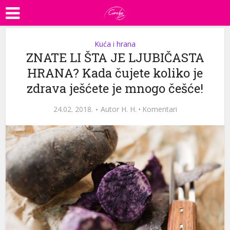
Kuća i hrana
ZNATE LI ŠTA JE LJUBIČASTA
HRANA? Kada čujete koliko je
zdrava ješćete je mnogo češće!
24.02. 2018.
Autor
H. H.
·
Komentari