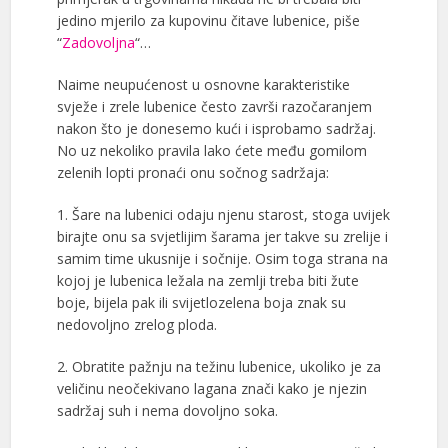
jedino mjerilo za kupovinu čitave lubenice, piše
“
Zadovoljna
“…
Naime neupućenost u osnovne karakteristike
svježe i zrele lubenice često završi razočaranjem
nakon što je donesemo kući i isprobamo sadržaj.
No uz nekoliko pravila lako ćete među gomilom
zelenih lopti pronaći onu sočnog sadržaja:
1. Šare na lubenici odaju njenu starost, stoga uvijek
birajte onu sa svjetlijim šarama jer takve su zrelije i
samim time ukusnije i sočnije. Osim toga strana na
kojoj je lubenica ležala na zemlji treba biti žute
boje, bijela pak ili svijetlozelena boja znak su
nedovoljno zrelog ploda.
2. Obratite pažnju na težinu lubenice, ukoliko je za
veličinu neočekivano lagana znači kako je njezin
sadržaj suh i nema dovoljno soka.