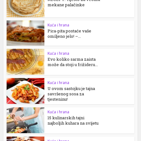
mekane palačinke
Kuća i hrana
Pica-pita postaće vaše
omiljeno jelo! –...
Kuća i hrana
Evo koliko sarma zaista
može da stoji u frižideru...
Kuća i hrana
U ovom sastojku je tajna
savršenog sosa za
tjesteninu!
Kuća i hrana
15 kulinarskih tajni
najboljih kuhara na svijetu