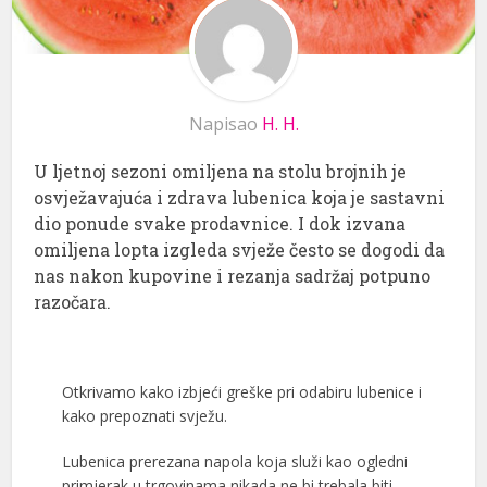
Napisao
H. H.
U ljetnoj sezoni omiljena na stolu brojnih je
osvježavajuća i zdrava lubenica koja je sastavni
dio ponude svake prodavnice. I dok izvana
omiljena lopta izgleda svježe često se dogodi da
nas nakon kupovine i rezanja sadržaj potpuno
razočara.
Otkrivamo kako izbjeći greške pri odabiru lubenice i
kako prepoznati svježu.
Lubenica prerezana napola koja služi kao ogledni
primjerak u trgovinama nikada ne bi trebala biti