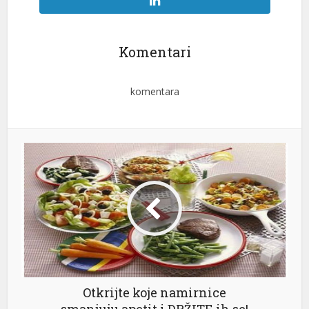
Komentari
komentara
Otkrijte koje namirnice
smanjuju apetit i DRŽITE ih se!