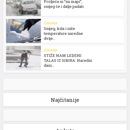
Proljeća ni “na mapi”,
snijeg će i dalje padati
Zdravlje
Snijeg, kiša i niže
temperature naredne
dvije...
Zdravlje
STIŽE NAM LEDENI
TALAS IZ SIBIRA: Naredni
dani...
Najčitanije