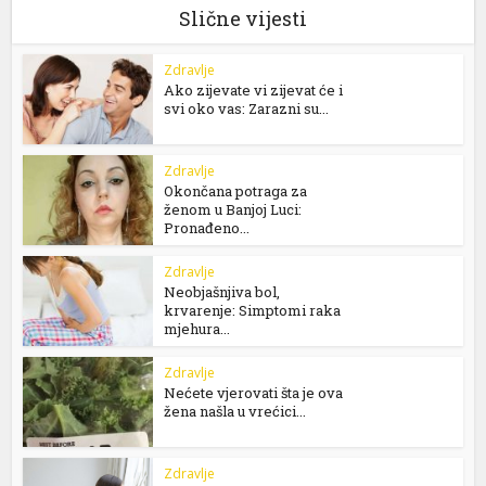
Slične vijesti
Zdravlje
Ako zijevate vi zijevat će i
svi oko vas: Zarazni su...
Zdravlje
Okončana potraga za
ženom u Banjoj Luci:
Pronađeno...
Zdravlje
Neobjašnjiva bol,
krvarenje: Simptomi raka
mjehura...
Zdravlje
Nećete vjerovati šta je ova
žena našla u vrećici...
Zdravlje