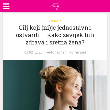
Zdravlje
Cilj koji (ni)je jednostavno
ostvariti – Kako zavijek biti
zdrava i sretna žena?
03.02. 2025.
Autor
admin
·
Komentari